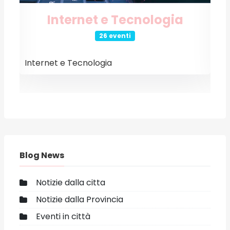
Internet e Tecnologia
26 eventi
Internet e Tecnologia
E
Blog News
Notizie dalla citta
Notizie dalla Provincia
Eventi in città