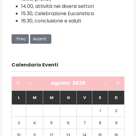
14.00, attività nei diversi settori
15.30, Celebrazione Eucaristica
16.30, conclusione e saluti
Articolo precedente: Migrazioni: due giorni di lavoro e ri
Articolo successivo: “Ritessere fiducia”, 18 novem
Prec
Avanti
Calendario Eventi
Agosto
2026
L
M
M
G
V
S
D
1
2
3
4
5
6
7
8
9
10
11
12
13
14
15
16