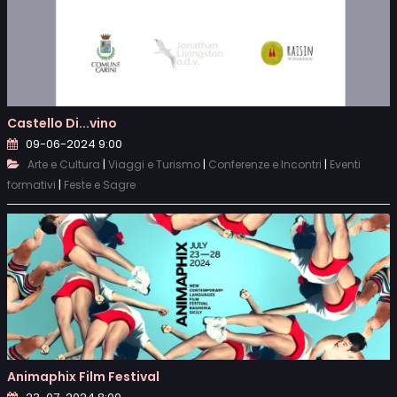
Castello Di...vino
09-06-2024 9:00
|
|
|
Arte e Cultura
Viaggi e Turismo
Conferenze e Incontri
Eventi
|
formativi
Feste e Sagre
Animaphix Film Festival