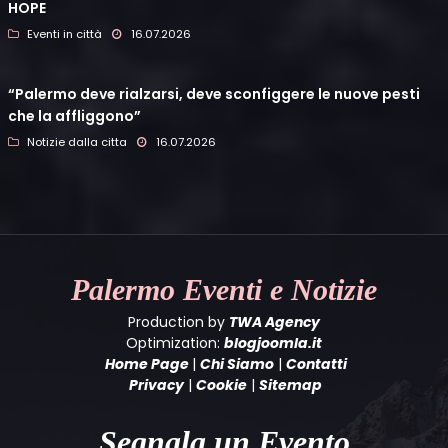
HOPE
Eventi in città
16.07.2026
“Palermo deve rialzarsi, deve sconfiggere le nuove pesti
che la affliggono”
Notizie dalla citta
16.07.2026
Palermo
Eventi e Notizie
Production by
TWA Agency
Optimization:
blogjoomla.it
Home Page
|
Chi Siamo
|
Contatti
Privacy
|
Cookie
|
Sitemap
Segnala un Evento