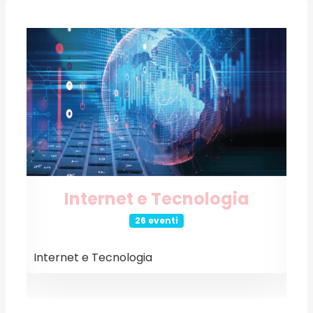
Internet e Tecnologia
26 eventi
Internet e Tecnologia
E