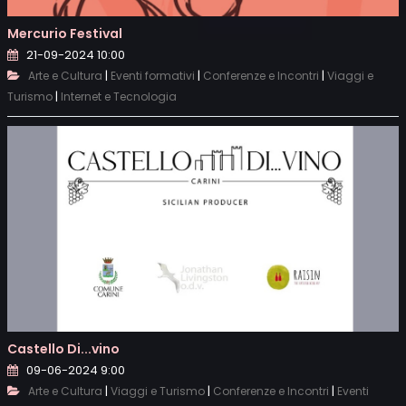
Mercurio Festival
21-09-2024 10:00
|
|
|
Arte e Cultura
Eventi formativi
Conferenze e Incontri
Viaggi e
|
Turismo
Internet e Tecnologia
Castello Di...vino
09-06-2024 9:00
|
|
|
Arte e Cultura
Viaggi e Turismo
Conferenze e Incontri
Eventi