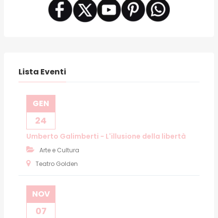
Lista Eventi
GEN
24
Umberto Galimberti - L'illusione della libertà
Arte e Cultura
Teatro Golden
NOV
07