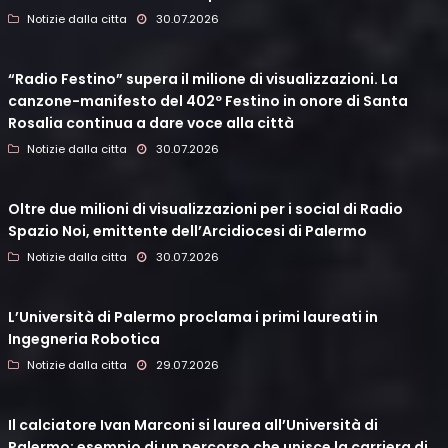
Notizie dalla citta
30.07.2026
“Radio Festino” supera il milione di visualizzazioni. La
canzone-manifesto del 402º Festino in onore di Santa
Rosalia continua a dare voce alla città
Notizie dalla citta
30.07.2026
Oltre due milioni di visualizzazioni per i social di Radio
Spazio Noi, emittente dell’Arcidiocesi di Palermo
Notizie dalla citta
30.07.2026
L’Università di Palermo proclama i primi laureati in
Ingegneria Robotica
Notizie dalla citta
29.07.2026
Il calciatore Ivan Marconi si laurea all’Università di
Palermo: esempio di un percorso che unisce la carriera di