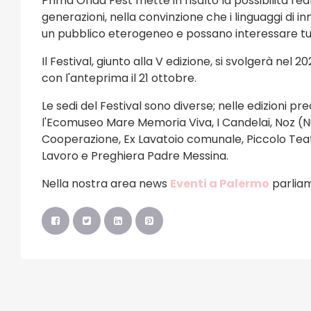
Prima Onda Fest mette in risalto la possibilità re
generazioni, nella convinzione che i linguaggi di in
un pubblico eterogeneo e possano interessare tutti 
Il Festival, giunto alla V edizione, si svolgerà nel
con l'anteprima il 21 ottobre.
Le sedi del Festival sono diverse; nelle edizioni pr
l'Ecomuseo Mare Memoria Viva, I Candelai, Noz (Nu
Cooperazione, Ex Lavatoio comunale, Piccolo Teatr
Lavoro e Preghiera Padre Messina.
Nella nostra area news
Eventi a Palermo
parlia