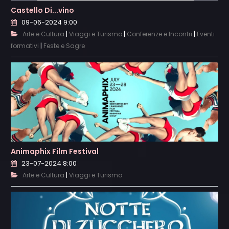
Castello Di...vino
09-06-2024 9:00
|
|
|
Arte e Cultura
Viaggi e Turismo
Conferenze e Incontri
Eventi
|
formativi
Feste e Sagre
Animaphix Film Festival
23-07-2024 8:00
|
Arte e Cultura
Viaggi e Turismo