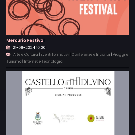
Mercurio Festival
21-09-2024 10:00
|
|
|
Arte e Cultura
Eventi formativi
Conferenze e Incontri
Viaggi e
|
Turismo
Internet e Tecnologia