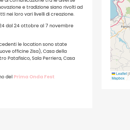
ale di comunicazione tra le diverse
novazione e tradizione siano rivolti ad
nei loro vari livelli di creazione.
 2024 dal 24 ottobre al 7 novembre
ecedenti le location sono state
ove officine Zisa), Casa della
o Patafisico, Sala Perriera, Casa
Leaflet
|
mo del
Prima Onda Fest
Mapbox