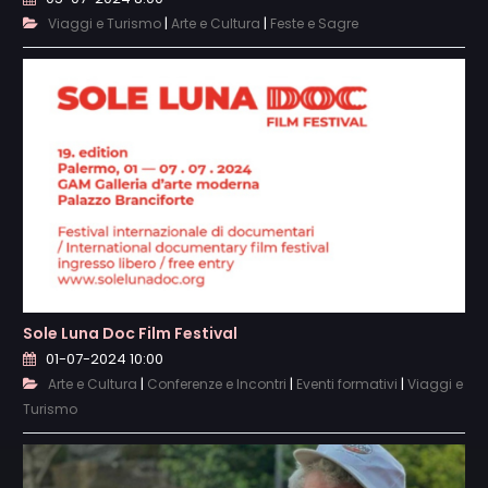
|
|
Viaggi e Turismo
Arte e Cultura
Feste e Sagre
Sole Luna Doc Film Festival
01-07-2024 10:00
|
|
|
Arte e Cultura
Conferenze e Incontri
Eventi formativi
Viaggi e
Turismo