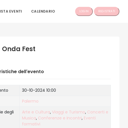
ISTA EVENTI
CALENDARIO
LOGIN
REGISTRATI
 Onda Fest
istiche dell'evento
vento
30-10-2024 10:00
Palermo
e degli
Arte e Cultura
,
Viaggi e Turismo
,
Concerti e
Musica
,
Conferenze e Incontri
,
Eventi
formativi