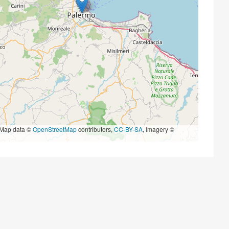
Map data ©
OpenStreetMap
contributors,
CC-BY-SA
, Imagery ©