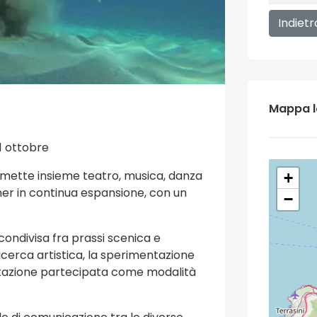
Indietr
Mappa l
1 ottobre
e mette insieme teatro, musica, danza
+
tner in continua espansione, con un
−
 condivisa fra prassi scenica e
icerca artistica, la sperimentazione
ettazione partecipata come modalità