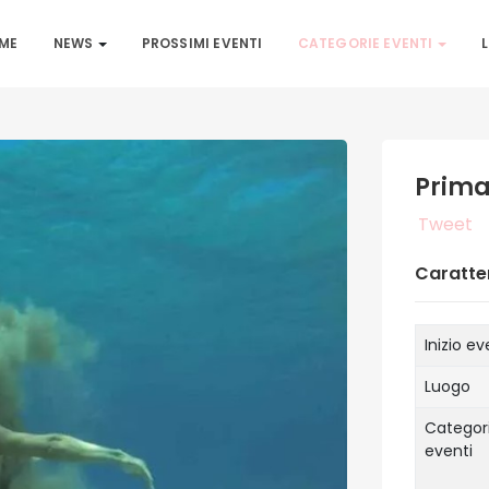
ME
NEWS
PROSSIMI EVENTI
CATEGORIE EVENTI
L
Prima
Tweet
Caratter
Inizio e
Luogo
Categori
eventi