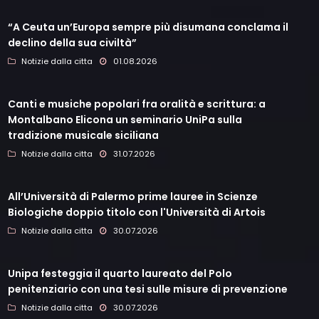
“A Ceuta un’Europa sempre più disumana conclama il
declino della sua civiltà”
Notizie dalla citta
01.08.2026
Canti e musiche popolari fra oralità e scrittura: a
Montalbano Elicona un seminario UniPa sulla
tradizione musicale siciliana
Notizie dalla citta
31.07.2026
All’Università di Palermo prime lauree in Scienze
Biologiche doppio titolo con l'Università di Artois
Notizie dalla citta
30.07.2026
Unipa festeggia il quarto laureato del Polo
penitenziario con una tesi sulle misure di prevenzione
Notizie dalla citta
30.07.2026