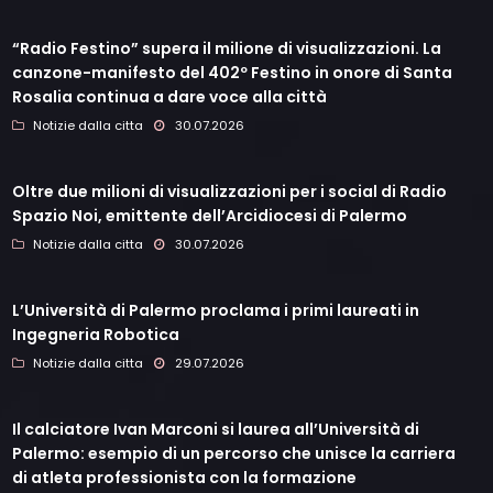
“Radio Festino” supera il milione di visualizzazioni. La
canzone-manifesto del 402º Festino in onore di Santa
Rosalia continua a dare voce alla città
Notizie dalla citta
30.07.2026
Oltre due milioni di visualizzazioni per i social di Radio
Spazio Noi, emittente dell’Arcidiocesi di Palermo
Notizie dalla citta
30.07.2026
L’Università di Palermo proclama i primi laureati in
Ingegneria Robotica
Notizie dalla citta
29.07.2026
Il calciatore Ivan Marconi si laurea all’Università di
Palermo: esempio di un percorso che unisce la carriera
di atleta professionista con la formazione