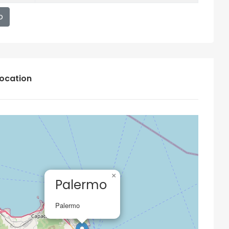
o
ocation
×
Palermo
Palermo