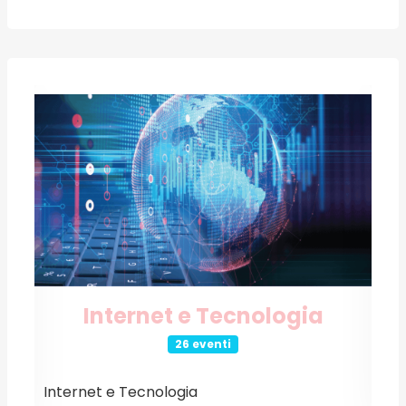
Internet e Tecnologia
26 eventi
Internet e Tecnologia
E