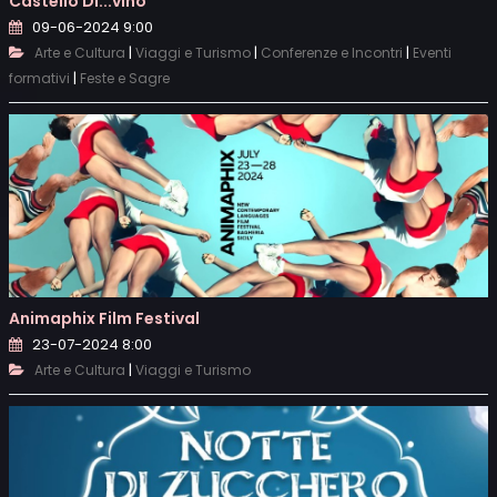
Castello Di...vino
09-06-2024 9:00
|
|
|
Arte e Cultura
Viaggi e Turismo
Conferenze e Incontri
Eventi
|
formativi
Feste e Sagre
Animaphix Film Festival
23-07-2024 8:00
|
Arte e Cultura
Viaggi e Turismo