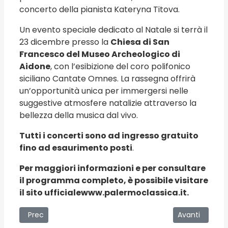
concerto della pianista Kateryna Titova.
Un evento speciale dedicato al Natale si terrà il
23 dicembre presso la
Chiesa di San
Francesco del Museo Archeologico di
Aidone
, con l’esibizione del coro polifonico
siciliano Cantate Omnes. La rassegna offrirà
un’opportunità unica per immergersi nelle
suggestive atmosfere natalizie attraverso la
bellezza della musica dal vivo.
Tutti i concerti sono ad ingresso gratuito
fino ad esaurimento posti
.
Per maggiori informazioni e per consultare
il programma completo, è possibile visitare
il sito ufficiale
www.palermoclassica.it
.
Articolo precedente: “I Love Lego” al Teatro Vittorio Eman
Articolo succe
Prec
Avanti