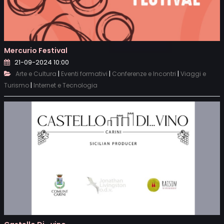
Mercurio Festival
21-09-2024 10:00
|
|
|
Arte e Cultura
Eventi formativi
Conferenze e Incontri
Viaggi e
|
Turismo
Internet e Tecnologia