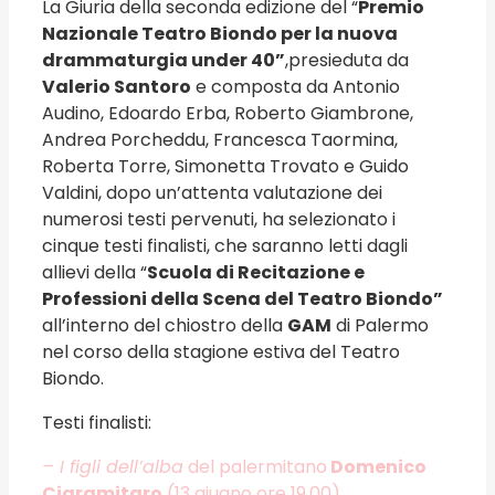
La Giuria della seconda edizione del “
Premio
Nazionale Teatro Biondo per la nuova
drammaturgia under 40”
,presieduta da
Valerio Santoro
e composta da Antonio
Audino, Edoardo Erba, Roberto Giambrone,
Andrea Porcheddu, Francesca Taormina,
Roberta Torre, Simonetta Trovato e Guido
Valdini, dopo un’attenta valutazione dei
numerosi testi pervenuti, ha selezionato i
cinque testi finalisti, che saranno letti dagli
allievi della “
Scuola di Recitazione e
Professioni della Scena del Teatro Biondo”
all’interno del chiostro della
GAM
di Palermo
nel corso della stagione estiva del Teatro
Biondo.
Testi finalisti:
– I figli dell’alba
del palermitano
Domenico
Ciaramitaro
(13 giugno ore 19.00)