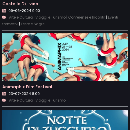
Castello Di...vino
09-06-2024 9:00
|
|
|
Arte e Cultura
Viaggi e Turismo
Conferenze e Incontri
Eventi
|
formativi
Feste e Sagre
Animaphix Film Festival
23-07-2024 8:00
|
Arte e Cultura
Viaggi e Turismo