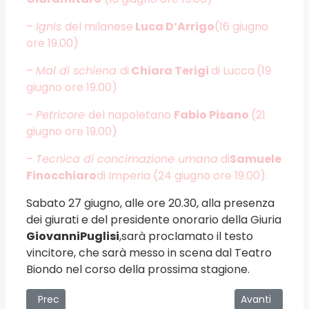
–
Ignis
del milanese
Luca D’Arrigo
(16 giugno
ore 19.00)
–
Mal di schiena
di
Chiara Terigi
di Lucca
(19
giugno ore 19.00)
–
Petricore
del napoletano
Fabio Pisano
(21
giugno ore 19.00)
–
Tecnica di concimazione umana
di
Samuele
Finocchiaro
di Imperia
(24 giugno ore 19.00).
Sabato 27 giugno, alle ore 20.30, alla presenza
dei giurati e del presidente onorario della Giuria
Giovanni
Puglisi
,sarà proclamato il testo
vincitore, che sarà messo in scena dal Teatro
Biondo nel corso della prossima stagione.
Articolo precedente: Grandi Concerti Estate 2026 in Sicilia
Articolo succ
Prec
Avanti