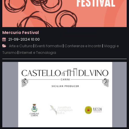
Mercurio Festival
21-09-2024 10:00
|
|
|
Arte e Cultura
Eventi formativi
Conferenze e Incontri
Viaggi e
|
Turismo
Internet e Tecnologia