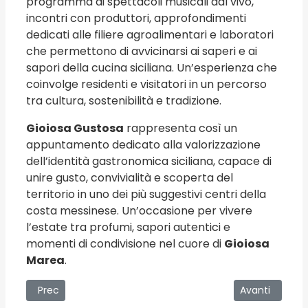
programma di spettacoli musicali dal vivo,
incontri con produttori, approfondimenti
dedicati alle filiere agroalimentari e laboratori
che permettono di avvicinarsi ai saperi e ai
sapori della cucina siciliana. Un’esperienza che
coinvolge residenti e visitatori in un percorso
tra cultura, sostenibilità e tradizione.
Gioiosa Gustosa
rappresenta così un
appuntamento dedicato alla valorizzazione
dell’identità gastronomica siciliana, capace di
unire gusto, convivialità e scoperta del
territorio in uno dei più suggestivi centri della
costa messinese. Un’occasione per vivere
l’estate tra profumi, sapori autentici e
momenti di condivisione nel cuore di
Gioiosa
Marea
.
Articolo precedente: Feste Archimedee 2026
Articolo succe
Prec
Avanti