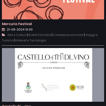
Mercurio Festival
21-09-2024 10:00
|
|
|
Arte e Cultura
Eventi formativi
Conferenze e Incontri
Viaggi e
|
Turismo
Internet e Tecnologia