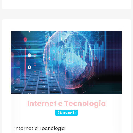
Internet e Tecnologia
26 eventi
Internet e Tecnologia
E