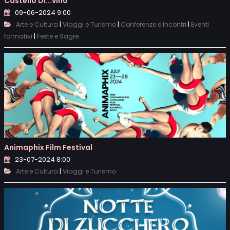
Castello Di...vino
09-06-2024 9:00
|
|
|
Arte e Cultura
Viaggi e Turismo
Conferenze e Incontri
Eventi
|
formativi
Feste e Sagre
Animaphix Film Festival
23-07-2024 8:00
|
Arte e Cultura
Viaggi e Turismo