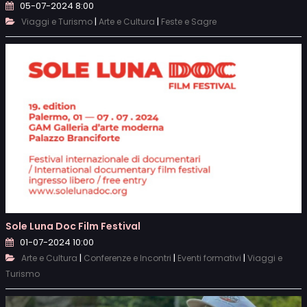
05-07-2024 8:00
|
|
Viaggi e Turismo
Arte e Cultura
Feste e Sagre
Sole Luna Doc Film Festival
01-07-2024 10:00
|
|
|
Arte e Cultura
Conferenze e Incontri
Eventi formativi
Viaggi e
Turismo