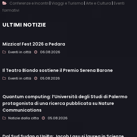
|
|
|
Conferenze e Incontri
Viaggi e Turismo
Arte e Cultura
Eventi
formativi
ULTIMI NOTIZIE
Mizzica! Fest 2026 a Pedara
Eventi in città
06.08.2026
Il Teatro Biondo sostiene il Premio Serena Barone
Eventi in città
05.08.2026
Quantum computing: l’Università degli Studi di Palermo
protagonista di una ricerca pubblicata su Nature
Communications
Notizie dalla citta
05.08.2026
Dal Sud Sudan a UniPa: Jacob Lasu si laurea in Scienze