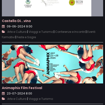
Castello Di...vino
09-06-2024 9:00
|
|
|
Arte e Cultura
Viaggi e Turismo
Conferenze e Incontri
Eventi
|
formativi
Feste e Sagre
Animaphix Film Festival
23-07-2024 8:00
|
Arte e Cultura
Viaggi e Turismo