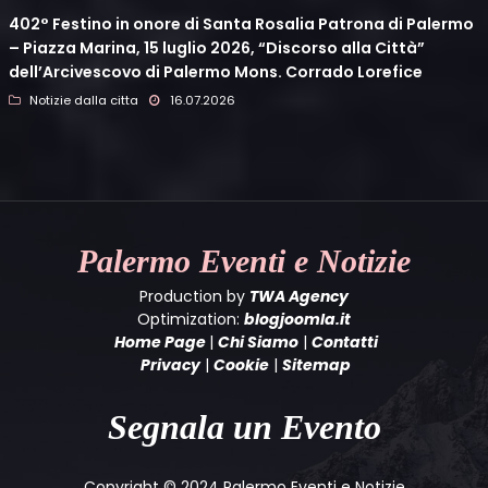
402° Festino in onore di Santa Rosalia Patrona di Palermo
– Piazza Marina, 15 luglio 2026, “Discorso alla Città”
dell’Arcivescovo di Palermo Mons. Corrado Lorefice
Notizie dalla citta
16.07.2026
Palermo
Eventi e Notizie
Production by
TWA Agency
Optimization:
blogjoomla.it
Home Page
|
Chi Siamo
|
Contatti
Privacy
|
Cookie
|
Sitemap
Segnala un Evento
Copyright © 2024 Palermo Eventi e Notizie