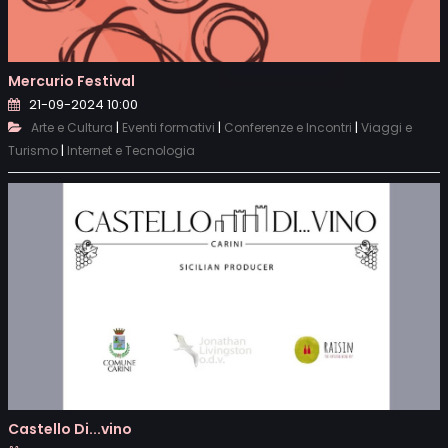
Mercurio Festival
21-09-2024 10:00
|
|
|
Arte e Cultura
Eventi formativi
Conferenze e Incontri
Viaggi e
|
Turismo
Internet e Tecnologia
Castello Di...vino