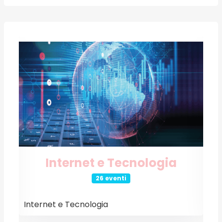
Internet e Tecnologia
26 eventi
Internet e Tecnologia
E