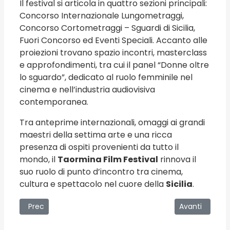
Il festival si articola in quattro sezioni principali:
Concorso Internazionale Lungometraggi,
Concorso Cortometraggi – Sguardi di Sicilia,
Fuori Concorso ed Eventi Speciali. Accanto alle
proiezioni trovano spazio incontri, masterclass
e approfondimenti, tra cui il panel “Donne oltre
lo sguardo”, dedicato al ruolo femminile nel
cinema e nell’industria audiovisiva
contemporanea.
Tra anteprime internazionali, omaggi ai grandi
maestri della settima arte e una ricca
presenza di ospiti provenienti da tutto il
mondo, il
Taormina Film Festival
rinnova il
suo ruolo di punto d’incontro tra cinema,
cultura e spettacolo nel cuore della
Sicilia
.
Articolo precedente: Patti Comics 2026
Articolo succ
Prec
Avanti