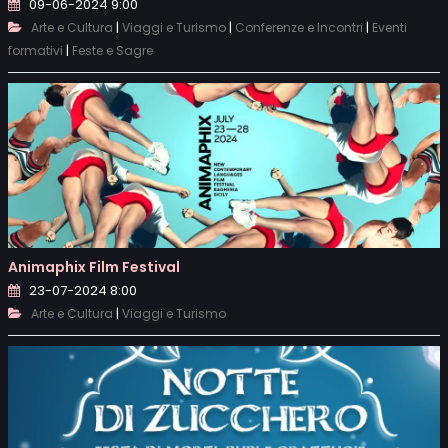
09-06-2024 9:00
|
|
|
Arte e Cultura
Viaggi e Turismo
Conferenze e Incontri
Eventi
|
formativi
Feste e Sagre
Animaphix Film Festival
23-07-2024 8:00
|
Arte e Cultura
Viaggi e Turismo