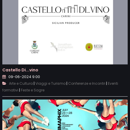
Castello Di...vino
09-06-2024 9:00
|
|
|
Arte e Cultura
Viaggi e Turismo
Conferenze e Incontri
Eventi
|
formativi
Feste e Sagre