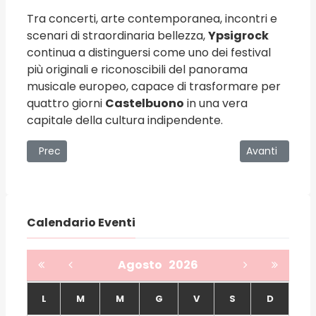
Tra concerti, arte contemporanea, incontri e
scenari di straordinaria bellezza,
Ypsigrock
continua a distinguersi come uno dei festival
più originali e riconoscibili del panorama
musicale europeo, capace di trasformare per
quattro giorni
Castelbuono
in una vera
capitale della cultura indipendente.
Articolo precedente: Festino di Santa Rosalia 2026
Articolo succe
Prec
Avanti
Calendario Eventi
Agosto
2026
L
M
M
G
V
S
D