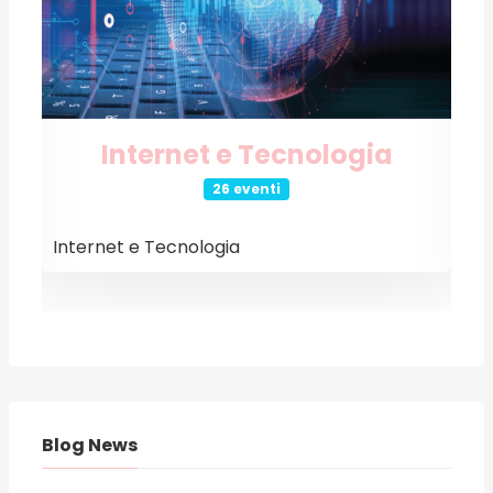
Internet e Tecnologia
26 eventi
Internet e Tecnologia
E
Blog News