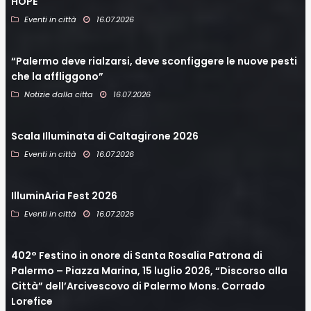
HOPE
Eventi in città
16.07.2026
“Palermo deve rialzarsi, deve sconfiggere le nuove pesti
che la affliggono”
Notizie dalla citta
16.07.2026
Scala Illuminata di Caltagirone 2026
Eventi in città
16.07.2026
IlluminAria Fest 2026
Eventi in città
16.07.2026
402° Festino in onore di Santa Rosalia Patrona di
Palermo – Piazza Marina, 15 luglio 2026, “Discorso alla
Città” dell’Arcivescovo di Palermo Mons. Corrado
Lorefice