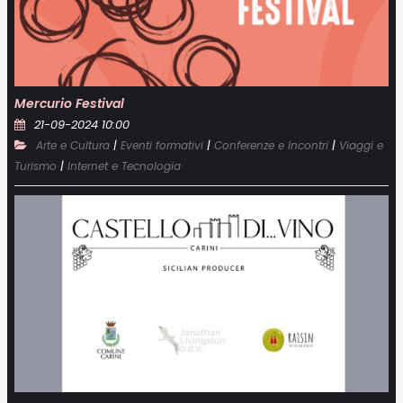
Mercurio Festival
21-09-2024 10:00
|
|
|
Arte e Cultura
Eventi formativi
Conferenze e Incontri
Viaggi e
|
Turismo
Internet e Tecnologia