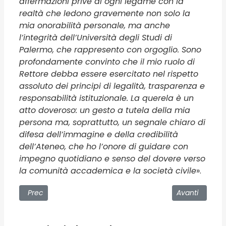
affermazioni prive di ogni legame con la
realtà che ledono gravemente non solo la
mia onorabilità personale, ma anche
l’integrità dell’Università degli Studi di
Palermo, che rappresento con orgoglio. Sono
profondamente convinto che il mio ruolo di
Rettore debba essere esercitato nel rispetto
assoluto dei principi di legalità, trasparenza e
responsabilità istituzionale. La querela è un
atto doveroso: un gesto a tutela della mia
persona ma, soprattutto, un segnale chiaro di
difesa dell’immagine e della credibilità
dell’Ateneo, che ho l’onore di guidare con
impegno quotidiano e senso del dovere verso
la comunità accademica e la società civile
».
Articolo precedente: CyberChallenge.IT – Team UniPa part
Articolo succe
Prec
Avanti