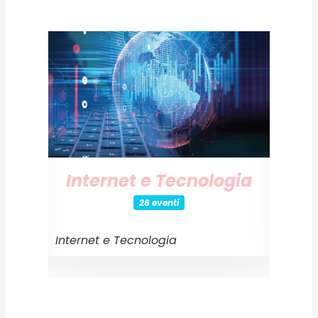
Internet e Tecnologia
26 eventi
Internet e Tecnologia
Event