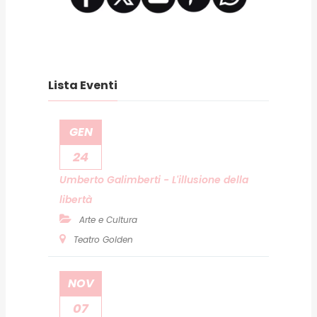
Lista Eventi
GEN
24
Umberto Galimberti - L'illusione della
libertà
Arte e Cultura
Teatro Golden
NOV
07