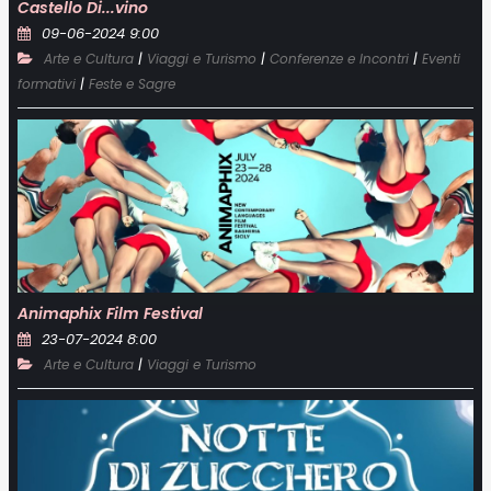
Castello Di...vino
09-06-2024 9:00
|
|
|
Arte e Cultura
Viaggi e Turismo
Conferenze e Incontri
Eventi
|
formativi
Feste e Sagre
Animaphix Film Festival
23-07-2024 8:00
|
Arte e Cultura
Viaggi e Turismo