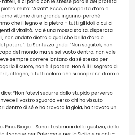
Fratelli, e ci parla con le stesse parole del profeta
a pietra muta: “Alzati”. Ecco, è ricoperta d’oro e
 Siamo vittime di un grande inganno, perché
che il legno e la pietra – tutti gli idoli a cui ci
enti di vitalità. Ma è una mossa stolta, disperata.
li, non andate dietro a quel che brilla d’oro e
el potere”. La Santuzza grida: “Non seguiteli, non
l capo del mondo ma se sei vuoto dentro, non vale
o deve sempre correre lontano da sé stesso per
arlo il cuore, non è il potere. Non è lì il segreto di
tre, al legno, a tutti coloro che si ricoprono di oro e
i dice: “Non fatevi sedurre dallo stupido perverso
 invece il vostro sguardo verso chi ha vissuto
ri dentro di sé e ha trovato la gioia, ha trovato un
 Pino, Biagio…. Sono i testimoni della giustizia, della
to il sangue per Palermo e per la Sicilia e quanti –