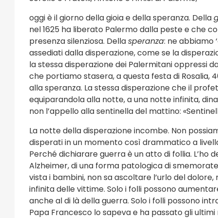
oggi è il giorno della gioia e della speranza. Della
g
nel 1625 ha liberato Palermo dalla peste e che co
presenza silenziosa. Della
speranza
: ne abbiamo 
assediati dalla disperazione, come se la disperazio
la stessa disperazione dei Palermitani oppressi dal
che portiamo stasera, a questa festa di Rosalia, 4
alla speranza. La stessa disperazione che il profet
equiparandola alla notte, a una notte infinita, di
non l’appello alla sentinella del mattino: «Sentinell
La notte della disperazione incombe. Non possia
disperati in un momento così drammatico a livello 
Perché dichiarare guerra è un atto di follia. L’ho de
Alzheimer, di una forma patologica di smemoratezz
vista i bambini, non sa ascoltare l’urlo del dolore,
infinita delle vittime. Solo i folli possono aument
anche al di là della guerra. Solo i folli possono in
e e Sagre
Eventi Religi
Papa Francesco lo sapeva e ha passato gli ultimi m