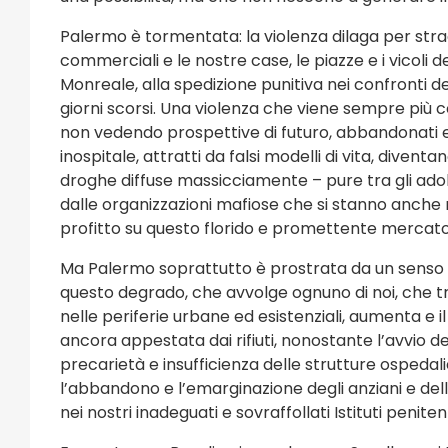
Palermo è tormentata: la violenza dilaga per strada
commerciali e le nostre case, le piazze e i vicoli d
Monreale, alla spedizione punitiva nei confronti de
giorni scorsi. Una violenza che viene sempre più 
non vedendo prospettive di futuro, abbandonati e d
inospitale, attratti da falsi modelli di vita, diven
droghe diffuse massicciamente – pure tra gli ado
dalle organizzazioni mafiose che si stanno anche
profitto su questo florido e promettente mercato
Ma Palermo soprattutto è prostrata da un senso d
questo degrado, che avvolge ognuno di noi, che tra
nelle periferie urbane ed esistenziali, aumenta e i
ancora appestata dai rifiuti, nonostante l’avvio dell
precarietà e insufficienza delle strutture ospedalier
l’abbandono e l’emarginazione degli anziani e delle
nei nostri inadeguati e sovraffollati Istituti penitenz