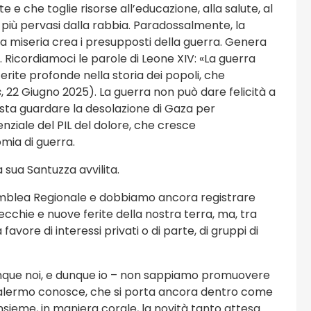
143 eventi
 e che toglie risorse all’educazione, alla salute, al
i, più pervasi dalla rabbia. Paradossalmente, la
la miseria crea i presupposti della guerra. Genera
Viaggi e Turismo
. Ricordiamoci le parole di Leone XIV: «La guerra
ferite profonde nella storia dei popoli, che
s
, 22 Giugno 2025). La guerra non può dare felicità a
Basta guardare la desolazione di Gaza per
ziale del PIL del dolore, che cresce
mia di guerra.
 sua Santuzza avvilita.
semblea Regionale e dobbiamo ancora registrare
cchie e nuove ferite della nostra terra, ma, tra
 favore di interessi privati o di parte, di gruppi di
 dunque noi, e dunque io – non sappiamo promuovere
 Palermo conosce, che si porta ancora dentro come
sieme, in maniera corale, la novità tanto attesa.