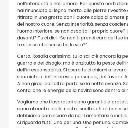
nell’interiorità e nell’amore. Per questo noi ti dic
hai rinunciato al legno morto, alle pietre rivestite
ritirata in una grotta con il cuore caldo di amore pe
del nostro cuore. Senza interiorità, senza coscien
l’uomo interiore, se non ascolta il proprio cuore? C
davanti? Tu ci dici: “Se non ti prendi cura del tuo in
te stesso che senso ha la vita?”
Certo, Rosalia carissima, tu lo sai: c’è ancora la 
guerra e del disagio, ma è anzitutto la peste dell’
dell’irresponsabilità. Stasera tu ci chiami a levar
scorciatoia dell’interesse personale, del favore. A
A non giraci dall’altra parte se la notte avanza. Se
conta, che le energie della novità sono dentro di n
Vogliamo che i lavoratori siano garantiti e protett
siano al centro delle nostre scelte, che il benesser
dobbiamo cominciare da noi! Lamentarsi è inutile.
ci riguarda tutti. Una per una. Uno per uno. Cambi