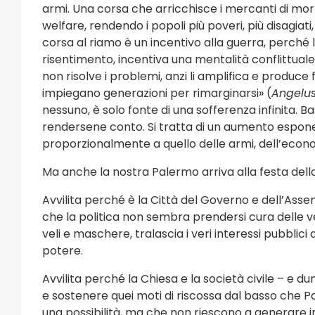
1 eventi
4 eventi
armi. Una corsa che arricchisce i mercanti di morte
welfare, rendendo i popoli più poveri, più disagiat
corsa al riamo è un incentivo alla guerra, perché 
Eventi Religiosi
risentimento, incentiva una mentalità conflittuale
non risolve i problemi, anzi li amplifica e produce 
impiegano generazioni per rimarginarsi» (
Angelu
nessuno, è solo fonte di una sofferenza infinita. 
rendersene conto. Si tratta di un aumento esponen
proporzionalmente a quello delle armi, dell’econo
Ma anche la nostra Palermo arriva alla festa della
Avvilita perché è la Città del Governo e dell’As
che la politica non sembra prendersi cura delle ve
veli e maschere, tralascia i veri interessi pubblici a
potere.
Avvilita perché la Chiesa e la società civile – e
e sostenere quei moti di riscossa dal basso che
una possibilità, ma che non riescono a generare in