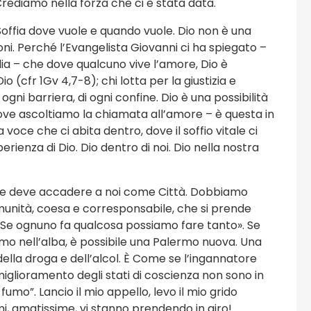
 Crediamo nella forza che ci è stata data.
. Soffia dove vuole e quando vuole. Dio non è una
oni. Perché l’Evangelista Giovanni ci ha spiegato –
lia – che dove qualcuno vive l’amore, Dio è
(cfr 1Gv 4,7-8); chi lotta per la giustizia e
 ogni barriera, di ogni confine. Dio è una possibilità
ve ascoltiamo la chiamata all’amore – è questa in
voce che ci abita dentro, dove il soffio vitale ci
perienza di Dio. Dio dentro di noi. Dio nella nostra
oi e deve accadere a noi come Città. Dobbiamo
omunità, coesa e corresponsabile, che si prende
i: «Se ognuno fa qualcosa possiamo fare tanto». Se
iamo nell’alba, è possibile una Palermo nuova. Una
della droga e dell’alcol. È Come se l’ingannatore
il miglioramento degli stati di coscienza non sono in
 fumo”. Lancio il mio appello, levo il mio grido
mi, amatissime, vi stanno prendendo in giro!