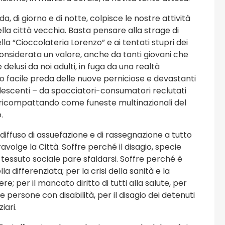
, di giorno e di notte, colpisce le nostre attività
ella città vecchia. Basta pensare alla strage di
lla “Cioccolateria Lorenzo” e ai tentati stupri dei
considerata un valore, anche da tanti giovani che
elusi da noi adulti, in fuga da una realtà
tano facile preda delle nuove perniciose e devastanti
lescenti – da spacciatori-consumatori reclutati
 ricompattando come funeste multinazionali del
.
iffuso di assuefazione e di rassegnazione a tutto
volge la Città. Soffre perché il disagio, specie
l tessuto sociale pare sfaldarsi. Soffre perché è
a differenziata; per la crisi della sanità e la
e; per il mancato diritto di tutti alla salute, per
 persone con disabilità, per il disagio dei detenuti
iari.