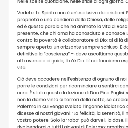
Nelle scelte quotidiane, nelle sfide di ogni giorno.
Vedete. Lo Spirito non è un’esclusiva dei cristiani
proprietà o una bandiera della Chiesa, delle religi
ed è questa parola che ha animato la vita di Rosa
presente, che chi ama ha conosciuto e conosce Dio 
contro la povertà è collaboratore di Dio: al di là di
sempre aperta, un orizzonte sempre schiuso. E do
definitiva la “coscienza” –, dove ascoltiamo questa 
attraversa e ci guida, lì c’è Dio. Lì noi facciamo es
vita.
Ciò deve accadere nell’esistenza di ognuno di n
porre le condizioni per ricominciare a sentirci c
cura. È stata questa la lezione di Don Pino Puglis
non la diamo vinta ai terrori della notte, se cred
Palermo in cui venga svelato l’inganno idolatrico 
dicesse ai nostri giovani: “La felicità, la serenità, 
vostro potere. Solo la ‘roba’ può darveli, la dose, il
rivolgendomi a tutti i giovani di Palermo: amatissi