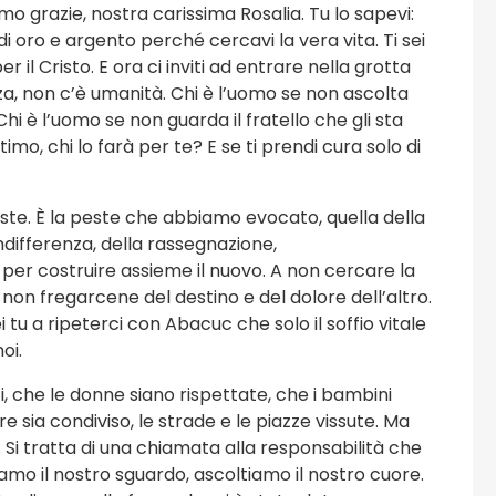
iamo grazie, nostra carissima Rosalia. Tu lo sapevi:
 di oro e argento perché cercavi la vera vita. Ti sei
r il Cristo. E ora ci inviti ad entrare nella grotta
za, non c’è umanità. Chi è l’uomo se non ascolta
hi è l’uomo se non guarda il fratello che gli sta
timo, chi lo farà per te? E se ti prendi cura solo di
peste. È la peste che abbiamo evocato, quella della
indifferenza, della rassegnazione,
ci per costruire assieme il nuovo. A non cercare la
 non fregarcene del destino e del dolore dell’altro.
i tu a ripeterci con Abacuc che solo il soffio vitale
oi.
i, che le donne siano rispettate, che i bambini
e sia condiviso, le strade e le piazze vissute. Ma
 Si tratta di una chiamata alla responsabilità che
amo il nostro sguardo, ascoltiamo il nostro cuore.