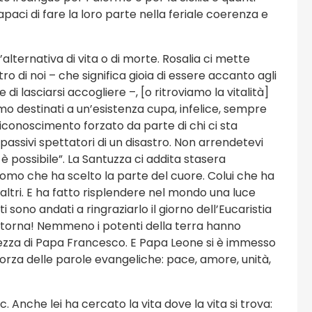
paci di fare la loro parte nella feriale coerenza e
’alternativa di vita o di morte. Rosalia ci mette
tro di noi – che significa gioia di essere accanto agli
e di lasciarsi accogliere –, [o ritroviamo la vitalità]
mo destinati a un’esistenza cupa, infelice, sempre
riconoscimento forzato da parte di chi ci sta
 passivi spettatori di un disastro. Non arrendetevi
a è possibile”. La Santuzza ci addita stasera
uomo che ha scelto la parte del cuore. Colui che ha
i altri. E ha fatto risplendere nel mondo una luce
i sono andati a ringraziarlo il giorno dell’Eucaristia
, ritorna! Nemmeno i potenti della terra hanno
ezza di Papa Francesco. E Papa Leone si è immesso
forza delle parole evangeliche: pace, amore, unità,
 Anche lei ha cercato la vita dove la vita si trova: