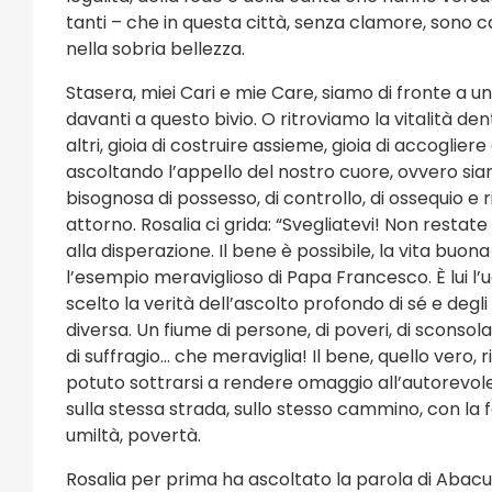
tanti – che in questa città, senza clamore, sono ca
nella sobria bellezza.
Stasera, miei Cari e mie Care, siamo di fronte a un
davanti a questo bivio. O ritroviamo la vitalità den
altri, gioia di costruire assieme, gioia di accogliere 
ascoltando l’appello del nostro cuore, ovvero sia
bisognosa di possesso, di controllo, di ossequio e 
attorno. Rosalia ci grida: “Svegliatevi! Non restate
alla disperazione. Il bene è possibile, la vita buon
l’esempio meraviglioso di Papa Francesco. È lui l’
scelto la verità dell’ascolto profondo di sé e degl
diversa. Un fiume di persone, di poveri, di sconsolat
di suffragio… che meraviglia! Il bene, quello vero
potuto sottrarsi a rendere omaggio all’autorevol
sulla stessa strada, sullo stesso cammino, con la 
umiltà, povertà.
Rosalia per prima ha ascoltato la parola di Abacuc.