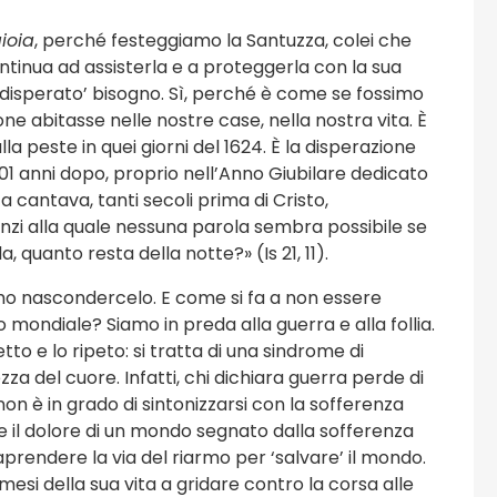
ioia
, perché festeggiamo la Santuzza, colei che
ntinua ad assisterla e a proteggerla con la sua
‘disperato’ bisogno. Sì, perché è come se fossimo
ne abitasse nelle nostre case, nella nostra vita. È
la peste in quei giorni del 1624. È la disperazione
01 anni dopo, proprio nell’Anno Giubilare dedicato
a cantava, tanti secoli prima di Cristo,
nanzi alla quale nessuna parola sembra possibile se
a, quanto resta della notte?» (Is 21, 11).
mo nascondercelo. E come si fa a non essere
mondiale? Siamo in preda alla guerra e alla follia.
tto e lo ripeto: si tratta di una sindrome di
a del cuore. Infatti, chi dichiara guerra perde di
 non è in grado di sintonizzarsi con la sofferenza
are il dolore di un mondo segnato dalla sofferenza
traprendere la via del riarmo per ‘salvare’ il mondo.
osi
Viaggi e Turismo
esi della sua vita a gridare contro la corsa alle