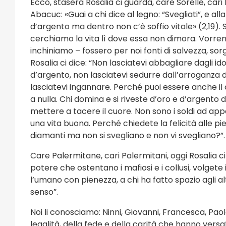
Ecco, stasera Rosalia ci guarda, care Sorelle, cari 
Abacuc: «Guai a chi dice al legno: “Svegliati”, e all
d’argento ma dentro non c’è soffio vitale» (2,19).
cerchiamo la vita lì dove essa non dimora. Vorremmo 
inchiniamo – fossero per noi fonti di salvezza, sorg
Rosalia ci dice: “Non lasciatevi abbagliare dagli ido
d’argento, non lasciatevi sedurre dall’arroganza d
lasciatevi ingannare. Perché puoi essere anche i
a nulla. Chi domina e si riveste d’oro e d’argent
mettere a tacere il cuore. Non sono i soldi ad appag
una vita buona. Perché chiedete la felicità alle pie
diamanti ma non si svegliano e non vi svegliano?”.
Care Palermitane, cari Palermitani, oggi Rosalia c
potere che ostentano i mafiosi e i collusi, volgete
l’umano con pienezza, a chi ha fatto spazio agli alt
senso”.
Noi li conosciamo: Ninni, Giovanni, Francesca, Paolo,
legalità, della fede e della carità che hanno versa