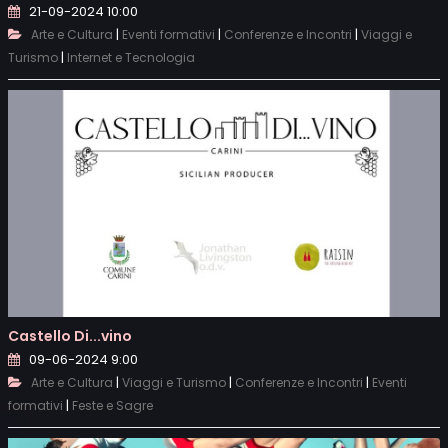
21-09-2024 10:00
|
|
|
Arte e Cultura
Eventi formativi
Conferenze e Incontri
Viaggi e
|
Turismo
Internet e Tecnologia
Castello Di...vino
09-06-2024 9:00
|
|
|
Arte e Cultura
Viaggi e Turismo
Conferenze e Incontri
Eventi
|
formativi
Feste e Sagre