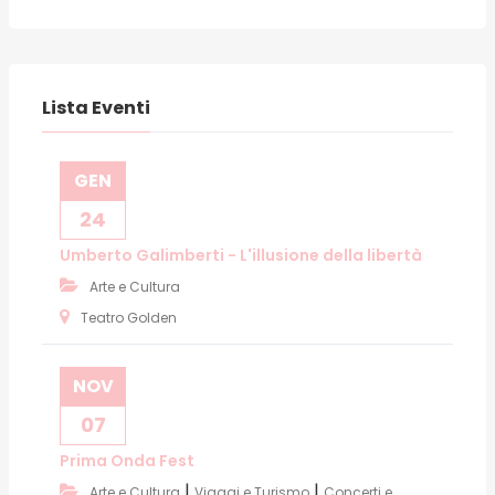
Lista Eventi
GEN
24
Umberto Galimberti - L'illusione della libertà
Arte e Cultura
Teatro Golden
NOV
07
Prima Onda Fest
|
|
Arte e Cultura
Viaggi e Turismo
Concerti e