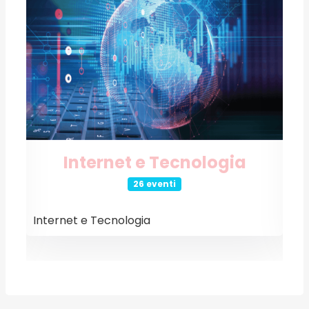
Internet e Tecnologia
26 eventi
Internet e Tecnologia
E