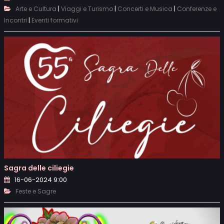
|
|
|
Arte e Cultura
Viaggi e Turismo
Concerti e Musica
Conferenze e
|
Incontri
Eventi formativi
Sagra delle ciliegie
16-06-2024 9:00
Feste e Sagre