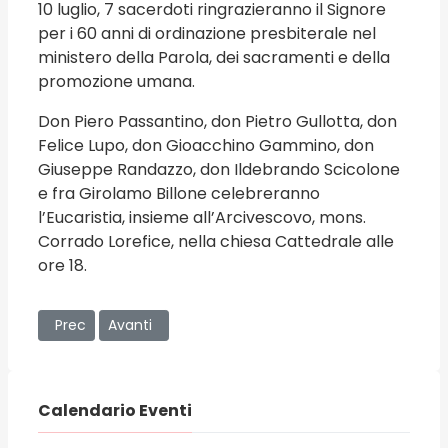
10 luglio, 7 sacerdoti ringrazieranno il Signore
per i 60 anni di ordinazione presbiterale nel
ministero della Parola, dei sacramenti e della
promozione umana.
Don Piero Passantino, don Pietro Gullotta, don
Felice Lupo, don Gioacchino Gammino, don
Giuseppe Randazzo, don Ildebrando Scicolone
e fra Girolamo Billone celebreranno
l’Eucaristia, insieme all’Arcivescovo, mons.
Corrado Lorefice, nella chiesa Cattedrale alle
ore 18.
Articolo precedente: La prof.ssa Sonia Ingoglia nel Consi
Articolo successivo: Torna “Il giro delle Sette Chi
Prec
Avanti
Calendario Eventi