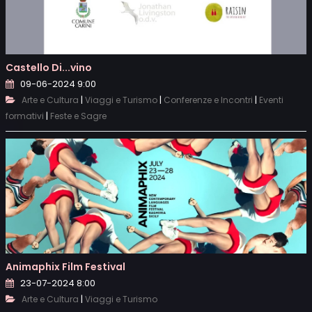
Castello Di...vino
09-06-2024 9:00
|
|
|
Arte e Cultura
Viaggi e Turismo
Conferenze e Incontri
Eventi
|
formativi
Feste e Sagre
Animaphix Film Festival
23-07-2024 8:00
|
Arte e Cultura
Viaggi e Turismo