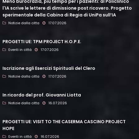
Meno burocrazia, più tempo per i pazienti: al Policlinico
l'IA scrive le lettere di dimissione post ricovero. Progetto
sperimentale della Cabina di Regia di UniPa sull’IA
Notizie dalla citta
17.07.2026
PROGETTI UE: TPM PROJECT H.O.P.E.
Eventi in città
17.07.2026
Iscrizione agli Esercizi Spirituali del Clero
Notizie dalla citta
17.07.2026
In ricordo del prof. Giovanni Liotta
Notizie dalla citta
16.07.2026
PROGETTI UE: VISIT TO THE CASERMA CASCINO PROJECT
HOPE
Eventi in città
16.07.2026