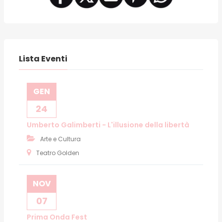
Lista Eventi
GEN
24
Umberto Galimberti - L'illusione della libertà
Arte e Cultura
Teatro Golden
NOV
07
Prima Onda Fest