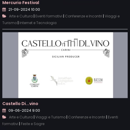
Mercurio Festival
21-09-2024 10:00
|
|
|
Arte e Cultura
Eventi formativi
Conferenze e Incontri
Viaggi e
|
Turismo
Internet e Tecnologia
Castello Di...vino
09-06-2024 9:00
|
|
|
Arte e Cultura
Viaggi e Turismo
Conferenze e Incontri
Eventi
|
formativi
Feste e Sagre