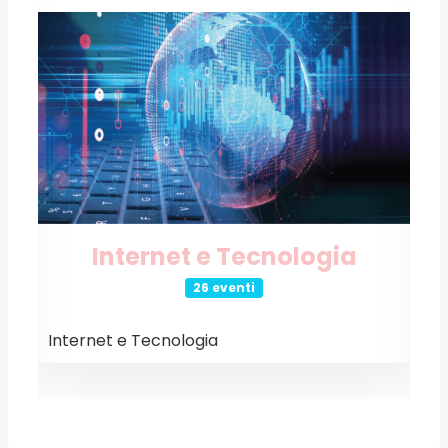
Internet e Tecnologia
26 eventi
Internet e Tecnologia
E