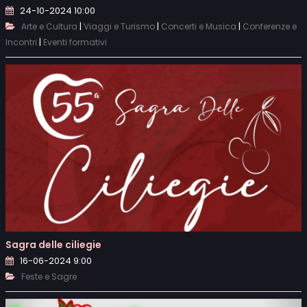
24-10-2024 10:00
|
|
|
Arte e Cultura
Viaggi e Turismo
Concerti e Musica
Conferenze e
|
Incontri
Eventi formativi
Sagra delle ciliegie
16-06-2024 9:00
Feste e Sagre