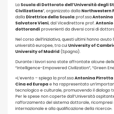
La
Scuola di Dottorato dell’Università degli S
Civilizations
”, organizzato dalla
Northwestern P
dalla
Direttrice della Scuola
prof.ssa
Antonina 
Salvatore Vieni
, dal Vicedirettore prof.
Antonio
dottorandi
provenienti da diversi corsi di dottor
Nel corso dell’iniziativa, questi ultimi hanno avut
università europee, tra cui
University of Cambr
University of Madrid
(Spagna).
Durante i lavori sono state affrontate alcune delle
“Intelligence-Empowered Civilization”, “Green Ene
«
L’evento – spiega la prof.ssa
Antonina Pirrotta
Cina ed Europa
e ha rappresentato un’importante
tecnologico e culturale, promuovendo il dialogo tr
Per le spese non coperte dall’Università ospitante,
rafforzamento del sistema dottorale, ricompresi ne
internazionale e alla qualificazione della ricerca
»
.