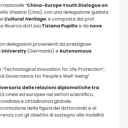
rnazionale “
China–Europe Youth Dialogue on
dello Shaanxi (Cina), con una delegazione guidata
el
Cultural Heritage
, e composta dal prof.
ea Ricerca dott.ssa
Tiziana Pupillo
e da
nove
 con delegazioni provenienti da prestigiose
University
(Germania) e
Autonomous
i “Technological Innovation for Life Protection”,
ital Governance for People’s Well-being”.
versario delle relazioni diplomatiche tra
cinesi ed europee nei settori scientifico,
condivisa e cittadinanza globale.
a promozione della figura del dottorando e al
enza con gli obiettivi di sostegno alla mobilità