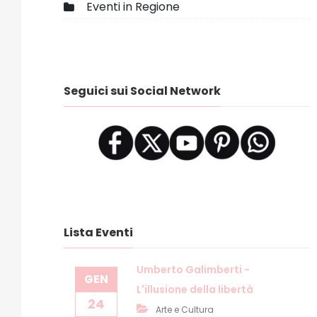
Eventi in Regione
Seguici sui Social Network
Lista Eventi
Umberto Galimberti -
GEN
L'illusione della libertà
24
Arte e Cultura