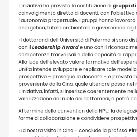
L’iniziativa ha previsto la costituzione di
gruppi di
coinvolgimento diretto di docenti, con l’obiettivo 
l’autonomia progettuale. I gruppi hanno lavorato su
energetica, tutela ambientale e governance digita
«I
dottorandi dell’Università di Palermo si sono dist
con il
Leadership Award
e uno con il riconoscim
competenze trasversali e della capacità di rappr
Alla luce dell’elevato valore formativo dell’esperi
UniPa intende sviluppare e replicare tale modello d
prospettiva – prosegue la docente – è prevista l’
proveniente dalla Cina, quale ulteriore passo nel 
L’iniziativa, infatti, si inserisce coerentemente ne
valorizzazione del ruolo dei dottorandi, e potrà co
Al termine della convention della NPU, la delegaz
forme di collaborazione e condividere prospettive uti
«
La nostra visita in Cina – conclude la prof.ssa
Pir