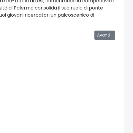
tà e co-tutela di tesi, aumentando la competitività
tà di Palermo consolida il suo ruolo di ponte
uoi giovani ricercatori un palcoscenico di
a nel campo dell’oncologia clinica e sperimentale – La cerimonia 
Articolo successi
Avanti