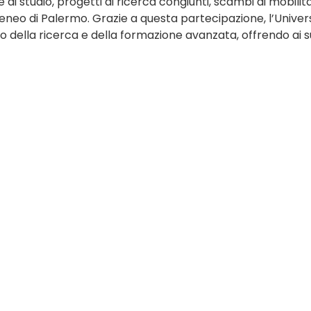
 di studio, progetti di ricerca congiunti, scambi di mobili
neo di Palermo. Grazie a questa partecipazione, l’Universi
o della ricerca e della formazione avanzata, offrendo ai s
onsegna i premi alla carriera a studiosi per l’attività di ricerc