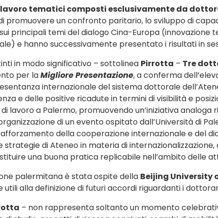
 lavoro tematici composti esclusivamente da dottora
di promuovere un confronto paritario, lo sviluppo di capaci
i principali temi del dialogo Cina-Europa (innovazione tec
le) e hanno successivamente presentato i risultati in ses
inti in modo significativo – sottolinea
Pirrotta
–
Tre dott
ento per la
Migliore Presentazione
, a conferma dell’eleva
esentanza internazionale del sistema dottorale dell’Aten
enza e delle positive ricadute in termini di visibilità e pos
i lavoro a Palermo, promuovendo un’iniziativa analoga rivol
organizzazione di un evento ospitato dall’Università di Pa
rafforzamento della cooperazione internazionale e del dial
lle strategie di Ateneo in materia di internazionalizzazione
stituire una buona pratica replicabile nell’ambito delle att
ione palermitana è stata ospite della
Beijing University
li alla definizione di futuri accordi riguardanti i dottorand
rotta
– non rappresenta soltanto un momento celebrativo