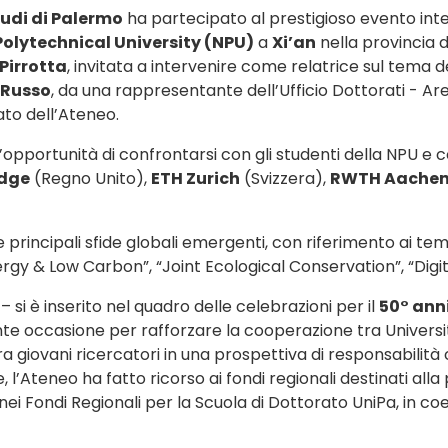
tudi di Palermo
ha partecipato al prestigioso evento inte
olytechnical University (NPU)
a
Xi’an
nella provincia 
Pirrotta
, invitata a intervenire come relatrice sul tema d
 Russo
, da una rappresentante dell’Ufficio Dottorati - Ar
ato dell’Ateneo.
o l’opportunità di confrontarsi con gli studenti della NPU e
idge
(Regno Unito),
ETH Zurich
(Svizzera),
RWTH Aachen 
 principali sfide globali emergenti, con riferimento ai tem
rgy & Low Carbon”, “Joint Ecological Conservation”, “Dig
– si è inserito nel quadro delle celebrazioni per il
50° anni
 occasione per rafforzare la cooperazione tra Università 
a giovani ricercatori in una prospettiva di responsabilità 
 l’Ateneo ha fatto ricorso ai fondi regionali destinati all
i Fondi Regionali per la Scuola di Dottorato UniPa, in coer