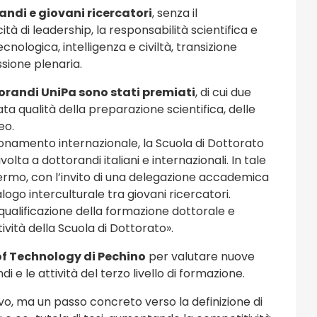
ndi e giovani ricercatori
, senza il
tà di leadership, la responsabilità scientifica e
nologica, intelligenza e civiltà, transizione
sione plenaria.
orandi UniPa sono stati premiati
, di cui due
ta qualità della preparazione scientifica, delle
eo.
izionamento internazionale, la Scuola di Dottorato
ta a dottorandi italiani e internazionali. In tale
lermo, con l’invito di una delegazione accademica
ogo interculturale tra giovani ricercatori.
, qualificazione della formazione dottorale e
ività della Scuola di Dottorato».
 of Technology di Pechino
per valutare nuove
i e le attività del terzo livello di formazione.
, ma un passo concreto verso la definizione di