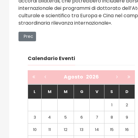
accordi bilaterali, che potrebbero includere borse
internazionale dei programmi di dottorato dell’Ate
culturale e scientifico tra Europa e Cina nel camp
straordinaria rilevanza internazionale
».
Articolo precedente: La fondazione “Carlo Chianello” c
Prec
Calendario Eventi
Agosto
2026
L
M
M
G
V
S
D
1
2
3
4
5
6
7
8
9
10
11
12
13
14
15
16