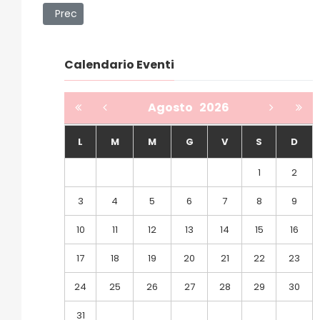
Articolo precedente: FITOLIMA - Al via il progetto di ri
Prec
Calendario Eventi
Agosto
2026
L
M
M
G
V
S
D
1
2
3
4
5
6
7
8
9
10
11
12
13
14
15
16
17
18
19
20
21
22
23
24
25
26
27
28
29
30
31