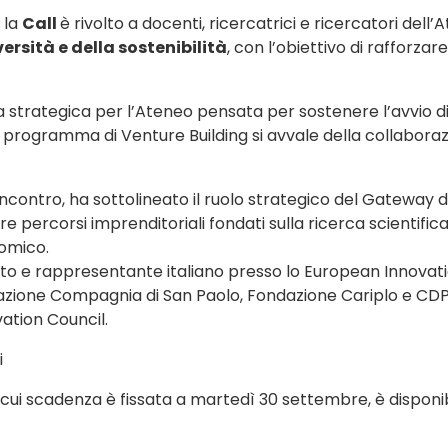
 la
Call
è rivolto a docenti, ricercatrici e ricercatori dell
versità e della sostenibilità
, con l’obiettivo di rafforza
strategica per l’Ateneo pensata per sostenere l’avvio di 
l programma di Venture Building si avvale della collabora
’incontro, ha sottolineato il ruolo strategico del Gateway 
 percorsi imprenditoriali fondati sulla ricerca scientifica
nomico.
ito e rappresentante italiano presso lo European Innovati
zione Compagnia di San Paolo, Fondazione Cariplo e CDP V
ation Council.
i
a cui scadenza è fissata a martedì 30 settembre, è disponib