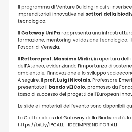
Il programma di Venture Building in cui si inserisce
imprenditoriali innovative nei
settori della biodi
tecnologico.
Il
Gateway UniPa
rappresenta una infrastruttura 
formazione, mentoring, validazione tecnologica. I
Foscari di Venezia.
Il
Rettore prof. Massimo Midiri
, in apertura dell
dell’Ateneo, evidenziando l’importanza di sostenere
ambientale, l’innovazione e lo sviluppo socioeco
A seguire, il
prof. Luigi Nicolais
, Professore Emer
presentato il
bando vEIColo
, promosso da Fonda
tasso di successo dei progetti dell'European Innov
Le slide e i materiali dell’evento sono disponibili
qu
La Call for ideas del Gateway della Biodiversità, l
https://bit.ly/1ªCALL_IDEEIMPRENDITORIALI