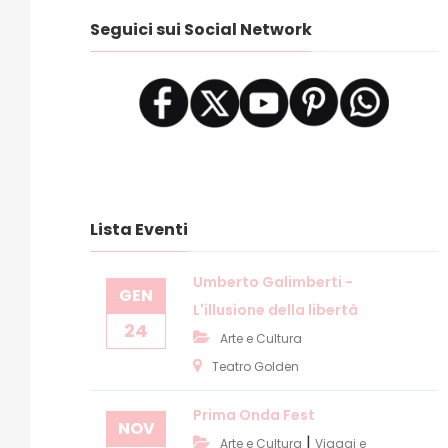
Seguici sui Social Network
Lista Eventi
Umberto Galimberti -
GEN
L'illusione della libertà
24
Arte e Cultura
Teatro Golden
Prima Onda Fest
NOV
|
Arte e Cultura
Viaggi e