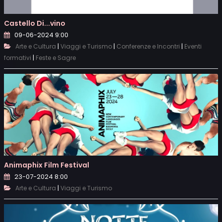
Castello Di...vino
09-06-2024 9:00
|
|
|
Arte e Cultura
Viaggi e Turismo
Conferenze e Incontri
Eventi
|
formativi
Feste e Sagre
Animaphix Film Festival
23-07-2024 8:00
|
Arte e Cultura
Viaggi e Turismo