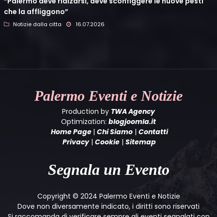
“Palermo deve rialzarsi, deve sconfiggere le nuove pesti
che la affliggono”
Notizie dalla citta
16.07.2026
Palermo
Eventi e Notizie
Production by
TWA Agency
Optimization:
blogjoomla.it
Home Page
|
Chi Siamo
|
Contatti
Privacy
|
Cookie
|
Sitemap
Segnala un Evento
Copyright © 2024 Palermo Eventi e Notizie
Dove non diversamente indicato, i diritti sono riservati
Si raccomanda di verificare sempre gli eventi segnalati con