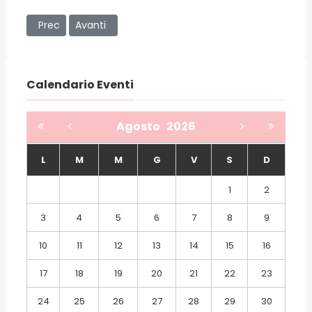
Articolo precedente: Su “Foundations and Trends in Informa
Articolo successivo: “Quali desideri nel cuore dei
Prec
Avanti
Calendario Eventi
Agosto
2026
L
M
M
G
V
S
D
1
2
3
4
5
6
7
8
9
10
11
12
13
14
15
16
17
18
19
20
21
22
23
24
25
26
27
28
29
30