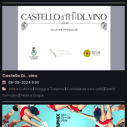
Castello Di...vino
09-06-2024 9:00
|
|
|
Arte e Cultura
Viaggi e Turismo
Conferenze e Incontri
Eventi
|
formativi
Feste e Sagre