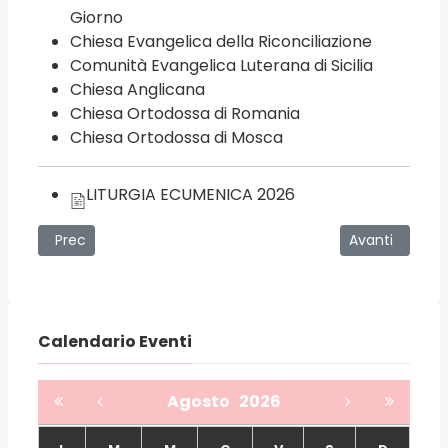
Giorno
Chiesa Evangelica della Riconciliazione
Comunità Evangelica Luterana di Sicilia
Chiesa Anglicana
Chiesa Ortodossa di Romania
Chiesa Ortodossa di Mosca
LITURGIA ECUMENICA 2026
Articolo precedente: “Padre che sei nei cieli”: si celebra l
Articolo succe
Prec
Avanti
Calendario Eventi
Agosto
2026