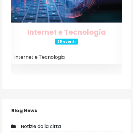
Internet e Tecnologia
26 eventi
Internet e Tecnologia
E
Blog News
Notizie dalla citta