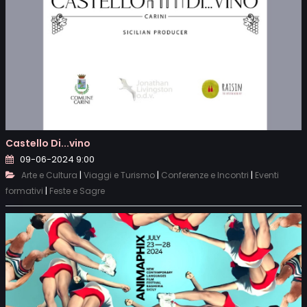
Castello Di...vino
09-06-2024 9:00
|
|
|
Arte e Cultura
Viaggi e Turismo
Conferenze e Incontri
Eventi
|
formativi
Feste e Sagre