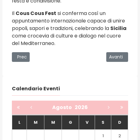
festa e condivisione.
Il
Cous Cous Fest
si conferma così un
appuntamento internazionale capace di unire
popoli, sapori e tradizioni, celebrando la
Sicilia
come crocevia di culture e dialogo nel cuore
del Mediterraneo.
Articolo precedente: PROMOTIONAL AND SPORT EVENT GF
Articolo succe
Prec
Avanti
Calendario Eventi
Agosto
2026
L
M
M
G
V
S
D
1
2