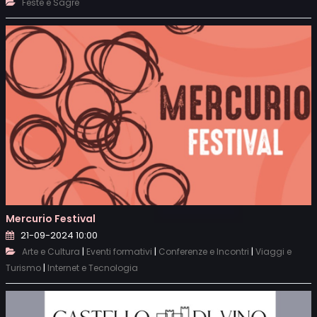
Feste e Sagre
Mercurio Festival
21-09-2024 10:00
|
|
|
Arte e Cultura
Eventi formativi
Conferenze e Incontri
Viaggi e
|
Turismo
Internet e Tecnologia