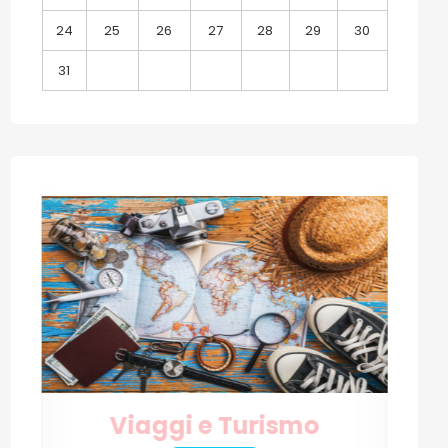
24
25
26
27
28
29
30
31
sivo: PROGETTI UE: TPM GFUTURE
Internet e Tecnologia