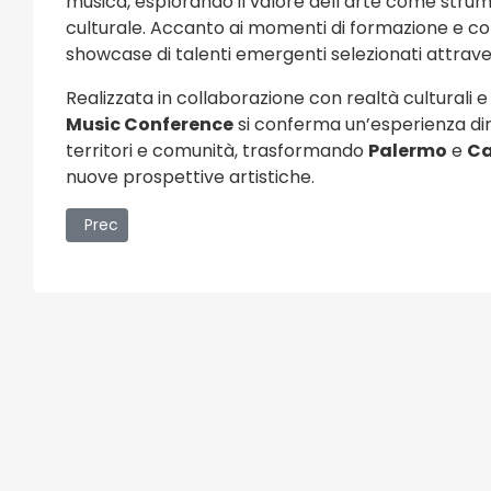
musica, esplorando il valore dell’arte come strum
culturale. Accanto ai momenti di formazione e con
showcase di talenti emergenti selezionati attraver
Realizzata in collaborazione con realtà culturali 
Music Conference
si conferma un’esperienza din
territori e comunità, trasformando
Palermo
e
Ca
nuove prospettive artistiche.
Articolo precedente: SAEM – Salone dell’Edilizia e dell’
Prec
e e Sagre
Eventi Religi