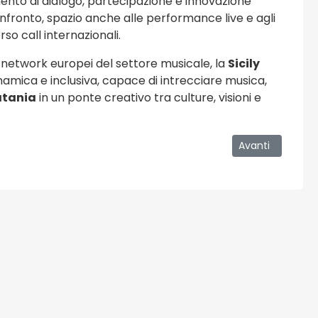
ento di dialogo, partecipazione e innovazione
fronto, spazio anche alle performance live e agli
so call internazionali.
e network europei del settore musicale, la
Sicily
amica e inclusiva, capace di intrecciare musica,
tania
in un ponte creativo tra culture, visioni e
Innovazione 2026
Articolo succes
Avanti
osi
Viaggi e Turismo