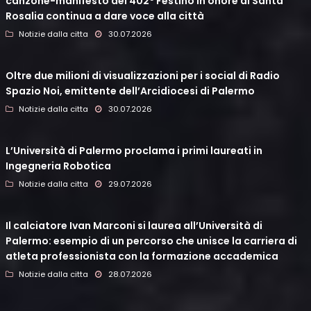
canzone-manifesto del 402º Festino in onore di Santa
Rosalia continua a dare voce alla città
Notizie dalla citta
30.07.2026
Oltre due milioni di visualizzazioni per i social di Radio
Spazio Noi, emittente dell’Arcidiocesi di Palermo
Notizie dalla citta
30.07.2026
L’Università di Palermo proclama i primi laureati in
Ingegneria Robotica
Notizie dalla citta
29.07.2026
Il calciatore Ivan Marconi si laurea all’Università di
Palermo: esempio di un percorso che unisce la carriera di
atleta professionista con la formazione accademica
Notizie dalla citta
28.07.2026