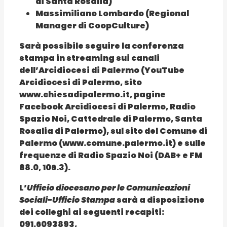
di Santa Rosalia)
Massimiliano Lombardo (Regional
Manager di CoopCulture)
Sarà possibile seguire la conferenza
stampa in streaming sui canali
dell’Arcidiocesi di Palermo (YouTube
Arcidiocesi di Palermo, sito
www.chiesadipalermo.it
, pagine
Facebook Arcidiocesi di Palermo, Radio
Spazio Noi, Cattedrale di Palermo, Santa
Rosalia di Palermo), sul sito del Comune di
Palermo (
www.comune.palermo.it
) e sulle
frequenze di Radio Spazio Noi (DAB+ e FM
88.0, 106.3).
L’
Ufficio diocesano per le Comunicazioni
Sociali-Ufficio Stampa
sarà a disposizione
dei colleghi ai seguenti recapiti:
091.6093893,