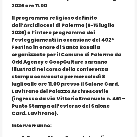
2026 ore 11.00
Il programma religioso definito
dall’Arcidiocesi di Palermo (6-15 luglio
2026) e l’intero programma dei
Festeggiamenti in occasione del 402°
Festino in onore di Santa Rosalia
organizzato per il Comune di Palermo da
Odd Agency e CoopCulture saranno
illustrati nel corso della
conferenza
stampa convocata per
mercoledì 8
luglio
alle ore 11.00 presso il Salone Card.
Lavitrano del Palazzo Arcivescovile
(ingresso da via Vittorio Emanuele n. 461 –
Punto Stampa all’esterno del Salone
Card. Lavitrano).
Interverranno: