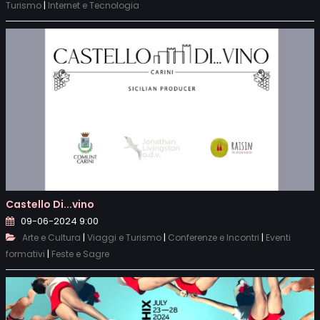
|
Turismo
Internet e Tecnologia
Castello Di...vino
09-06-2024 9:00
|
|
|
Arte e Cultura
Viaggi e Turismo
Conferenze e Incontri
Eventi
|
formativi
Feste e Sagre