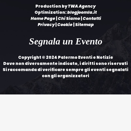
Production by
TWA Agency
Optimization:
blogjoomla.it
Home Page
|
Chi Siamo
|
Contatti
Privacy
|
Cookie
|
Sitemap
Segnala un Evento
Copyright © 2024 Palermo Eventi e Notizie
Dove non diversamente indicato, i diritti sono riservati
Si raccomanda di verificare sempre gli eventi segnalati
con gli organizzatori