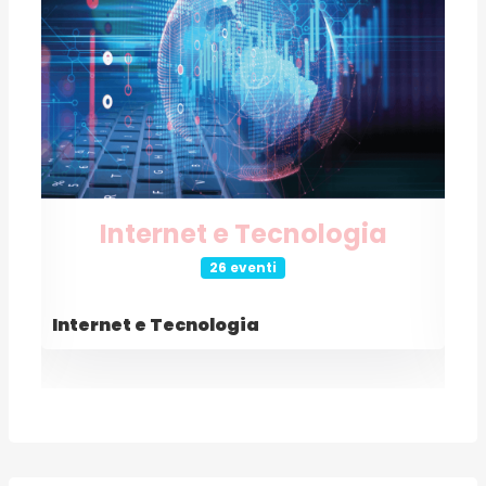
Internet e Tecnologia
26 eventi
Internet e Tecnologia
E