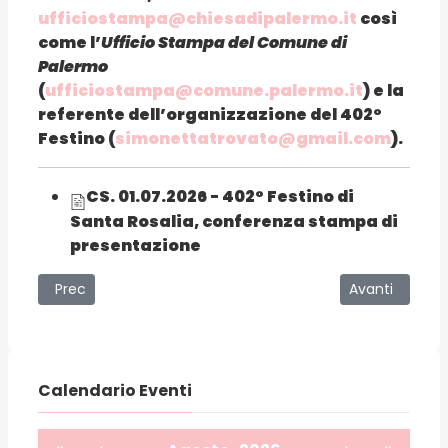
ufficiostampa@chiesadipalermo.it
così
come l’
Ufficio Stampa del Comune di
Palermo
(
ufficiostampa@comune.palermo.it
)
e la
referente dell’organizzazione del 402°
Festino (
simonettatrovato@gmail.com
).
CS. 01.07.2026 - 402° Festino di
Santa Rosalia, conferenza stampa di
presentazione
Articolo precedente: “Ero straniero e mi avete accolto”: i
Articolo succe
Prec
Avanti
Calendario Eventi