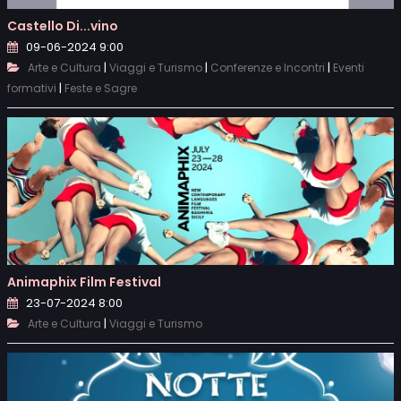
Castello Di...vino
09-06-2024 9:00
|
|
|
Arte e Cultura
Viaggi e Turismo
Conferenze e Incontri
Eventi
|
formativi
Feste e Sagre
Animaphix Film Festival
23-07-2024 8:00
|
Arte e Cultura
Viaggi e Turismo