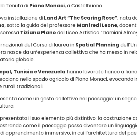
la Tenuta di
Piano Monaci
, a Castelbuono.
va installazione di
Land Art “The Scaring Rose”
, nata d
mo
, sotto la guida del professore
Manfredi Leone
, docent
essoressa
Tiziana Plano
del Liceo Artistico “Damiani Almey
rnazionali del Corso di laurea in
Spatial Planning
dell’Un
 nasce da un’esperienza collettiva che ha messo in relazio
atorio globale.
 Nepal, Tunisia e Venezuela
hanno lavorato fianco a fianco
ntrecciano nello spazio agricolo di Piano Monaci, evocando i
rurali tradizionali.
resenta come un gesto collettivo nel paesaggio: un segno 
ultura.
resentato il suo elemento più distintivo: la costruzione c
 dimostrando come il paesaggio possa diventare un linguag
o di apprendimento immersivo, in cui l’architettura del pa