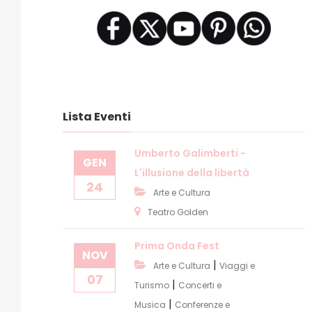
Lista Eventi
Umberto Galimberti -
GEN
L'illusione della libertà
24
Arte e Cultura
Teatro Golden
Prima Onda Fest
NOV
|
Arte e Cultura
Viaggi e
07
|
Turismo
Concerti e
|
Musica
Conferenze e