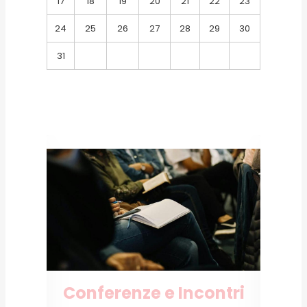
17
18
19
20
21
22
23
24
25
26
27
28
29
30
31
Conferenze e Incontri