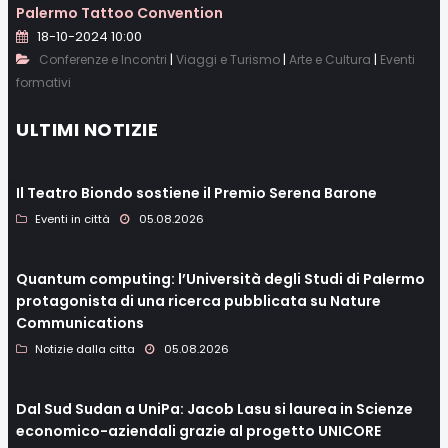
Palermo Tattoo Convention
18-10-2024 10:00
|
|
|
Conferenze e Incontri
Viaggi e Turismo
Arte e Cultura
Eventi
formativi
ULTIMI NOTIZIE
Il Teatro Biondo sostiene il Premio Serena Barone
Eventi in città
05.08.2026
Quantum computing: l’Università degli Studi di Palermo
protagonista di una ricerca pubblicata su Nature
Communications
Notizie dalla citta
05.08.2026
Dal Sud Sudan a UniPa: Jacob Lasu si laurea in Scienze
economico-aziendali grazie al progetto UNICORE