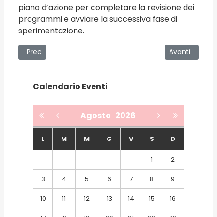
piano d’azione per completare la revisione dei
programmi e avviare la successiva fase di
sperimentazione.
Articolo precedente: Festa delle Rose 2026 a Castelbuono:
Articolo succe
Prec
Avanti
Calendario Eventi
Agosto
2026
L
M
M
G
V
S
D
1
2
3
4
5
6
7
8
9
10
11
12
13
14
15
16