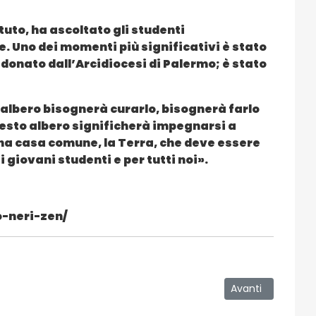
ituto, ha ascoltato gli studenti
e. Uno dei momenti più significativi è stato
o donato dall’Arcidiocesi di Palermo; è stato
albero bisognerà curarlo, bisognerà farlo
 questo albero significherà impegnarsi a
una casa comune, la Terra, che deve essere
giovani studenti e per tutti noi».
o-neri-zen/
a Salute, alla Side Session dell’Assemblea Mondiale della Sanità d
Articolo successiv
Avanti