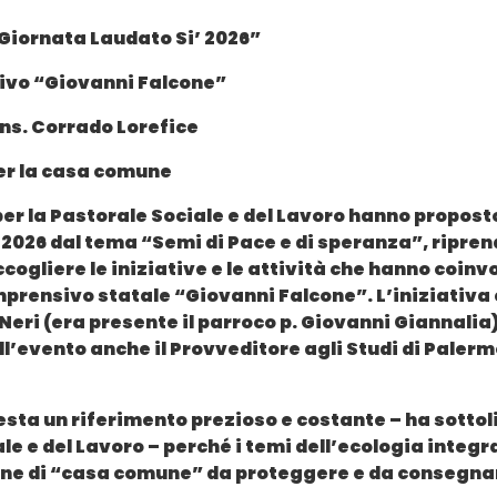
“Giornata Laudato Si’ 2026”
nsivo “Giovanni Falcone”
ns. Corrado Lorefice
per la casa comune
per la Pastorale Sociale e del Lavoro hanno propos
 2026 dal tema “Semi di Pace e di speranza”, ripren
ccogliere le iniziative e le attività che hanno coinv
mprensivo statale “Giovanni Falcone”. L’iniziativa 
Neri (era presente il parroco p. Giovanni Giannalia)
ll’evento anche il Provveditore agli Studi di Palermo
resta un riferimento prezioso e costante – ha sotto
le e del Lavoro – perché i temi dell’ecologia integra
e di “casa comune” da proteggere e da consegnare