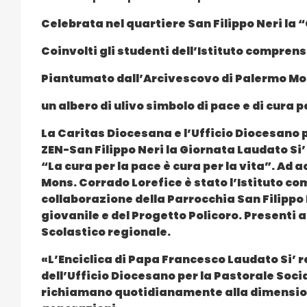
Celebrata nel quartiere San Filippo Neri la 
Coinvolti gli studenti dell’Istituto compre
Piantumato dall’Arcivescovo di Palermo Mo
un albero di ulivo simbolo di pace e di cura 
La Caritas Diocesana e l’Ufficio Diocesano 
ZEN-San Filippo Neri la Giornata Laudato Si’
“La cura per la pace è cura per la vita”. Ad a
Mons. Corrado Lorefice è stato l’Istituto co
collaborazione della Parrocchia San Filippo 
giovanile e del Progetto Policoro. Presenti a
Scolastico regionale.
«L’Enciclica di Papa Francesco Laudato Si’ 
dell’Ufficio Diocesano per la Pastorale Socia
richiamano quotidianamente alla dimension