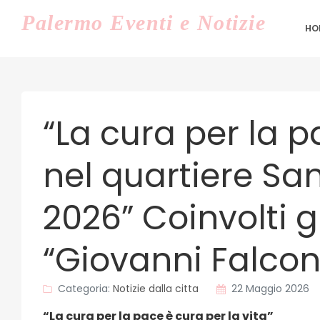
Palermo
Eventi e Notizie
HO
“La cura per la p
nel quartiere San
2026” Coinvolti g
“Giovanni Falcon
Categoria:
Notizie dalla citta
22 Maggio 2026
“La cura per la pace è cura per la vita”