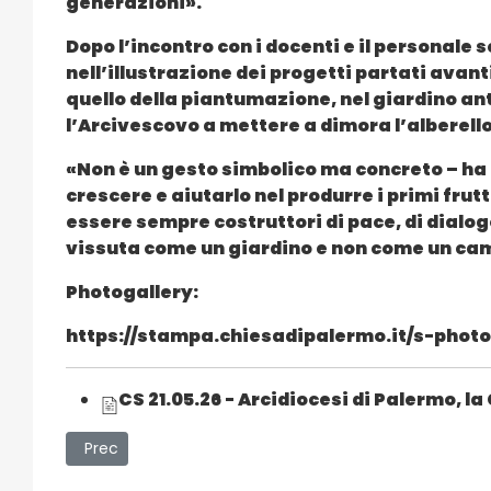
generazioni».
Dopo l’incontro con i docenti e il personale s
nell’illustrazione dei progetti partati avan
quello della piantumazione, nel giardino anti
l’Arcivescovo a mettere a dimora l’alberello
«Non è un gesto simbolico ma concreto – ha
crescere e aiutarlo nel produrre i primi frut
essere sempre costruttori di pace, di dialog
vissuta come un giardino e non come un camp
Photogallery:
https://stampa.chiesadipalermo.it/s-photo
CS 21.05.26 - Arcidiocesi di Palermo, l
Articolo precedente: Politiche vaccinali anti-HPV: il pr
Prec