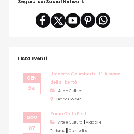
Seguici sui Social Network
Lista Eventi
Umberto Galimberti - L'illusione
GEN
della libertà
24
Arte e Cultura
Teatro Golden
Prima Onda Fest
NOV
|
Arte e Cultura
Viaggi e
07
|
Turismo
Concerti e