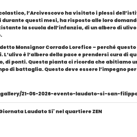
colastico, l’Arcivescovo ha visitato i plessi dell’ist
ti durante questi mesi, ha risposto alle loro domand
stante la scuola dell’infanzia, di un albero di uliv
.
 detto Monsignor Corrado Lorefice – perché questo 
ti. L’ulivo è l’albero della pace e prendersi cura di
o, di ponti. Questa pianta ci ricorda che abitiamo 
o di battaglia. Questo deve essere l’impegno per i 
gallery/21-05-2026-evento-laudato-si-san-filipp
a Giornata Laudato Si' nel quartiere ZEN
of. Walter Mazzucco di UniPa, consulente esperto del Ministro dell