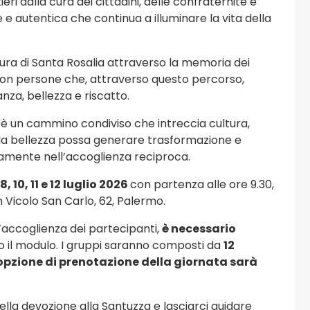
eri dalla cura dei cittadini, delle confraternite e
143 eventi
 e autentica che continua a illuminare la vita della
Viaggi e Turismo
igura di Santa Rosalia attraverso la memoria dei
o con persone che, attraverso questo percorso,
nza, bellezza e riscatto.
ta: è un cammino condiviso che intreccia cultura,
e la bellezza possa generare trasformazione e
tamente nell’accoglienza reciproca.
, 10, 11 e 12 luglio 2026
con partenza alle ore 9.30,
 Vicolo San Carlo, 62, Palermo.
l’accoglienza dei partecipanti,
è necessario
o il modulo. I gruppi saranno composti da
12
’opzione di prenotazione della giornata sarà
lla devozione alla Santuzza e lasciarci guidare