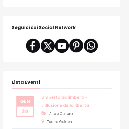
hiesa Cattedrale
ivo: “Fratelli tutti”: giochi da strada per bambine e bambini nell’
Seguici sui Social Network
Lista Eventi
Umberto Galimberti -
GEN
L'illusione della libertà
24
Arte e Cultura
Teatro Golden