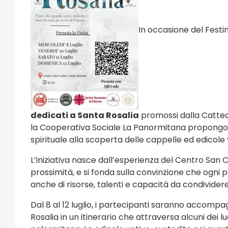
In occasione del Festi
dedicati a Santa Rosalia
promossi dalla Catted
la Cooperativa Sociale La Panormitana propong
spirituale alla scoperta delle cappelle ed edicole 
L’iniziativa nasce dall’esperienza del Centro San C
prossimità, e si fonda sulla convinzione che ogni 
anche di risorse, talenti e capacità da condivider
Dal 8 al 12 luglio, i partecipanti saranno accompa
e e Sagre
Eventi Religi
Rosalia in un itinerario che attraversa alcuni dei l