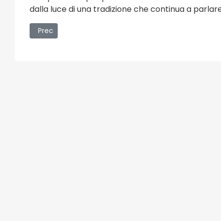
dalla luce di una tradizione che continua a parlar
Articolo precedente: Torna “Il Pellegrinaggio delle Sett
Prec