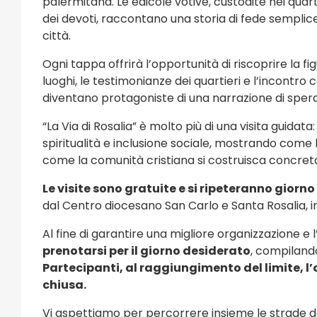
palermitana. Le edicole votive, custodite nei quarti
1 eventi
4 eventi
dei devoti, raccontano una storia di fede semplice
città.
Eventi Religiosi
Ogni tappa offrirà l’opportunità di riscoprire la f
luoghi, le testimonianze dei quartieri e l’incontr
diventano protagoniste di una narrazione di spera
“La Via di Rosalia” è molto più di una visita guida
spiritualità e inclusione sociale, mostrando com
come la comunità cristiana si costruisca concre
Le visite sono gratuite e si ripeteranno giorno 8
dal Centro diocesano San Carlo e Santa Rosalia, in
Al fine di garantire una migliore organizzazione e 
prenotarsi per il giorno desiderato
, compiland
Partecipanti, al raggiungimento del limite, l
chiusa.
Vi aspettiamo per percorrere insieme le strade de