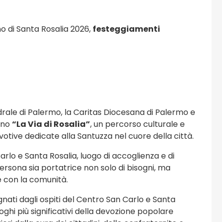
no di Santa Rosalia 2026,
festeggiamenti
rale di Palermo, la Caritas Diocesana di Palermo e
ono
“La Via di Rosalia”
, un percorso culturale e
votive dedicate alla Santuzza nel cuore della città.
arlo e Santa Rosalia, luogo di accoglienza e di
persona sia portatrice non solo di bisogni, ma
e con la comunità.
gnati dagli ospiti del Centro San Carlo e Santa
osi
Viaggi e Turismo
uoghi più significativi della devozione popolare