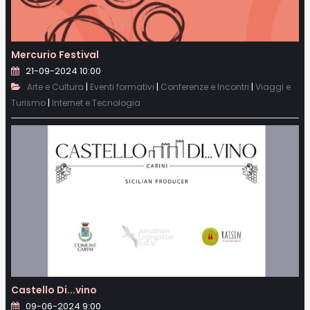
Mercurio Festival
21-09-2024 10:00
|
|
|
Arte e Cultura
Eventi formativi
Conferenze e Incontri
Viaggi e
|
Turismo
Internet e Tecnologia
Castello Di...vino
09-06-2024 9:00