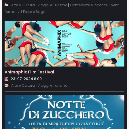
|
|
|
Arte e Cultura
Viaggi e Turismo
Conferenze e Incontri
Eventi
|
formativi
Feste e Sagre
Animaphix Film Festival
23-07-2024 8:00
|
Arte e Cultura
Viaggi e Turismo