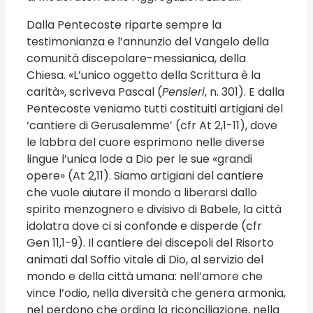
Dalla Pentecoste riparte sempre la
testimonianza e l’annunzio del Vangelo della
comunità discepolare-messianica, della
Chiesa. «L’unico oggetto della Scrittura è la
carità», scriveva Pascal (
Pensieri
, n. 301). E dalla
Pentecoste veniamo tutti costituiti artigiani del
‘cantiere di Gerusalemme’ (cfr At 2,1-11), dove
le labbra del cuore esprimono nelle diverse
lingue l’unica lode a Dio per le sue «grandi
opere» (At 2,11). Siamo artigiani del cantiere
che vuole aiutare il mondo a liberarsi dallo
spirito menzognero e divisivo di Babele, la città
idolatra dove ci si confonde e disperde (cfr
Gen 11,1-9). Il cantiere dei discepoli del Risorto
animati dal Soffio vitale di Dio, al servizio del
mondo e della città umana: nell’amore che
vince l’odio, nella diversità che genera armonia,
nel perdono che ordina la riconciliazione, nella