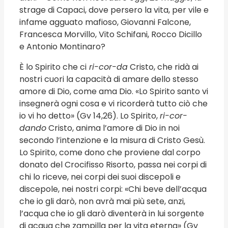
strage di Capaci, dove persero la vita, per vile e
infame agguato mafioso, Giovanni Falcone,
Francesca Morvillo, Vito Schifani, Rocco Dicillo
e Antonio Montinaro?
È lo Spirito che ci
ri-cor-da
Cristo, che ridà ai
nostri cuori la capacità di amare dello stesso
amore di Dio, come ama Dio. «Lo Spirito santo vi
insegnerà ogni cosa e vi ricorderà tutto ciò che
io vi ho detto» (Gv 14,26). Lo Spirito,
ri-cor-
dando
Cristo, anima l’amore di Dio in noi
secondo l’intenzione e la misura di Cristo Gesù.
Lo Spirito, come dono che proviene dal corpo
donato del Crocifisso Risorto, passa nei corpi di
chi lo riceve, nei corpi dei suoi discepoli e
discepole, nei nostri corpi: «Chi beve dell’acqua
che io gli darò, non avrà mai più sete, anzi,
l’acqua che io gli darò diventerà in lui sorgente
di acqua che zampilla per la vita eterna» (Gv