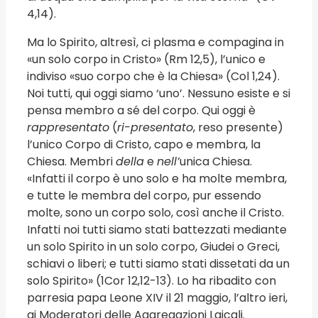
4,14).
Ma lo Spirito, altresì, ci plasma e compagina in
«un solo corpo in Cristo» (Rm 12,5), l’unico e
indiviso «suo corpo che è la Chiesa» (Col 1,24).
Noi tutti, qui oggi siamo ‘uno’. Nessuno esiste e si
pensa membro a sé del corpo. Qui oggi è
rappresentato
(
ri-presentato
, reso presente)
l’unico Corpo di Cristo, capo e membra, la
Chiesa. Membri
della
e
nell’
unica Chiesa.
«Infatti il ​​corpo è uno solo e ha molte membra,
e tutte le membra del corpo, pur essendo
molte, sono un corpo solo, così anche il Cristo.
Infatti noi tutti siamo stati battezzati mediante
un solo Spirito in un solo corpo, Giudei o Greci,
schiavi o liberi; e tutti siamo stati dissetati da un
solo Spirito» (1Cor 12,12-13). Lo ha ribadito con
parresia papa Leone XIV il 21 maggio, l’altro ieri,
ai Moderatori delle Aggregazioni Laicali.