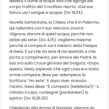
disseta, il fiume di acqua viva che sgorga dal
corpo trafitto del Crocifisso risorto: «Dal suo
fianco uscì sangue e acqua» (Gv 19,34).
Novella Samaritana, la Chiesa che è in Palermo,
qui radunata con il suo vescovo, invoca:
«Signore, dammi di quest’acqua, perché non
abbia più sete» (Gv 4,15). Vegliamo insieme
perché si compia in noi il mistero della Pasqua
di Gesù. È Lui che ha sete di noi assetati, e che
porta a compimento, per amore del Padre, la
sua ora sulla Croce gloriosa del Golgota: «Dopo
questo, Gesù, sapendo che ogni cosa era stata
ormai compiuta, disse per adempiere la
Scrittura: “Ho sete”. E dopo aver ricevuto
l’aceto, Gesù disse: “È compiuto (
tetélestai
)!”. E,
chinato il capo, consegnò (
parédoken
) lo
spirito» (Gv 19,28.30).
Chiedendo alla donna di Samaria: «dammi da