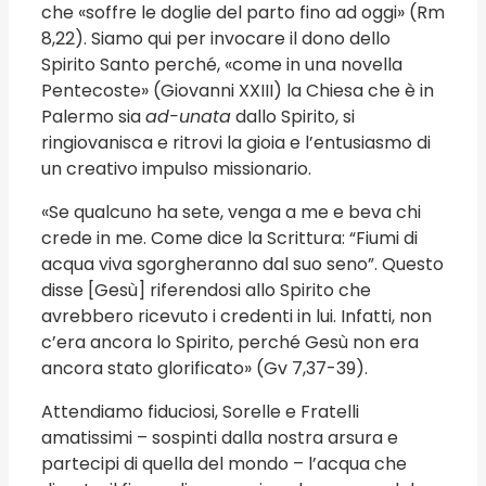
che «soffre le doglie del parto fino ad oggi» (Rm
8,22). Siamo qui per invocare il dono dello
Spirito Santo perché, «come in una novella
Pentecoste» (Giovanni XXIII) la Chiesa che è in
Palermo sia
ad-unata
dallo Spirito, si
ringiovanisca e ritrovi la gioia e l’entusiasmo di
un creativo impulso missionario.
«Se qualcuno ha sete, venga a me e beva chi
crede in me. Come dice la Scrittura: “Fiumi di
acqua viva sgorgheranno dal suo seno”. Questo
disse [Gesù] riferendosi allo Spirito che
avrebbero ricevuto i credenti in lui. Infatti, non
c’era ancora lo Spirito, perché Gesù non era
ancora stato glorificato» (Gv 7,37-39).
Attendiamo fiduciosi, Sorelle e Fratelli
amatissimi – sospinti dalla nostra arsura e
partecipi di quella del mondo – l’acqua che