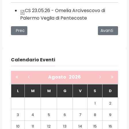
CS 23.05.26 - Omelia Arcivescovo di
Palermo Veglia di Pentecoste
Articolo precedente: Sacramento della Cresima
Articolo succe
Prec
Avanti
Calendario Eventi
Agosto
2026
L
M
M
G
V
S
D
1
2
3
4
5
6
7
8
9
10
11
12
13
14
15
16