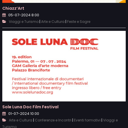
Chiazz’Art
05-07-2024 8:00
|
|
Viaggi e Turismo
Arte e Cultura
Feste e Sagre
Sole Luna Doc Film Festival
01-07-2024 10:00
|
|
|
Arte e Cultura
Conferenze e Incontri
Eventi formativi
Viaggi e
Turismo