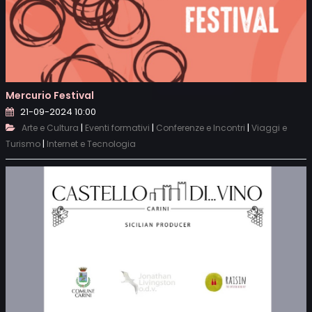
Mercurio Festival
21-09-2024 10:00
|
|
|
Arte e Cultura
Eventi formativi
Conferenze e Incontri
Viaggi e
|
Turismo
Internet e Tecnologia