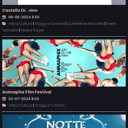
Castello Di...vino
09-06-2024 9:00
|
|
|
Arte e Cultura
Viaggi e Turismo
Conferenze e Incontri
Eventi
|
formativi
Feste e Sagre
Animaphix Film Festival
23-07-2024 8:00
|
Arte e Cultura
Viaggi e Turismo