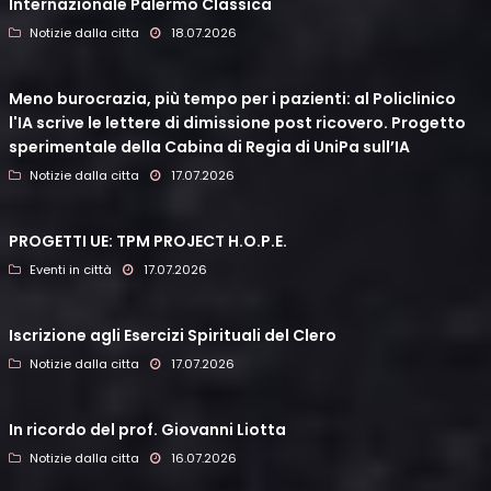
Internazionale Palermo Classica
Notizie dalla citta
18.07.2026
Meno burocrazia, più tempo per i pazienti: al Policlinico
l'IA scrive le lettere di dimissione post ricovero. Progetto
sperimentale della Cabina di Regia di UniPa sull’IA
Notizie dalla citta
17.07.2026
PROGETTI UE: TPM PROJECT H.O.P.E.
Eventi in città
17.07.2026
Iscrizione agli Esercizi Spirituali del Clero
Notizie dalla citta
17.07.2026
In ricordo del prof. Giovanni Liotta
Notizie dalla citta
16.07.2026