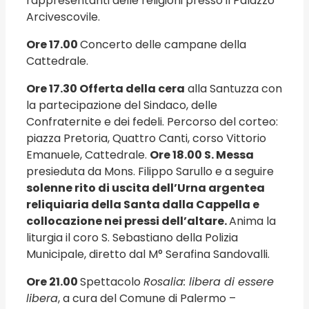
rappresentanti delle religioni presso il Palazzo
Arcivescovile.
Ore 17.00
Concerto delle campane della
Cattedrale.
Ore 17.30 Offerta della cera
alla Santuzza con
la partecipazione del Sindaco, delle
Confraternite e dei fedeli. Percorso del corteo:
piazza Pretoria, Quattro Canti, corso Vittorio
Emanuele, Cattedrale.
Ore 18.00 S. Messa
presieduta da Mons. Filippo Sarullo e a seguire
solenne rito di uscita dell’Urna argentea
reliquiaria della Santa dalla Cappella e
collocazione nei pressi dell’altare.
Anima la
liturgia il coro S. Sebastiano della Polizia
Municipale, diretto dal M° Serafina Sandovalli.
Ore 21.00
Spettacolo
Rosalia: libera di essere
libera
, a cura del Comune di Palermo –