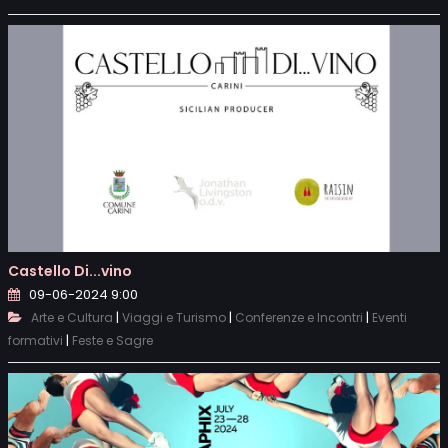
Castello Di...vino
09-06-2024 9:00
|
|
|
Arte e Cultura
Viaggi e Turismo
Conferenze e Incontri
Eventi
|
formativi
Feste e Sagre