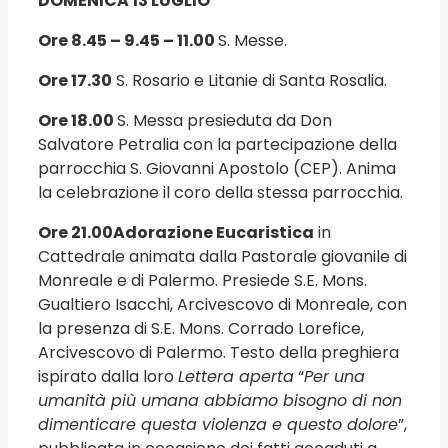
DOMENICA 13 LUGLIO
Ore 8.45 – 9.45 – 11.00
S. Messe.
Ore 17.30
S. Rosario e Litanie di Santa Rosalia.
Ore 18.
00
S. Messa presieduta da Don
Salvatore Petralia con la partecipazione della
parrocchia S. Giovanni Apostolo (CEP). Anima
la celebrazione il coro della stessa parrocchia.
Ore 21.00
Adorazione Eucaristica
in
Cattedrale animata dalla Pastorale giovanile di
Monreale e di Palermo. Presiede S.E. Mons.
Gualtiero Isacchi, Arcivescovo di Monreale, con
la presenza di S.E. Mons. Corrado Lorefice,
Arcivescovo di Palermo. Testo della preghiera
ispirato dalla loro
Lettera aperta
“
Per una
umanità più umana abbiamo bisogno di non
dimenticare questa violenza e questo dolore
”,