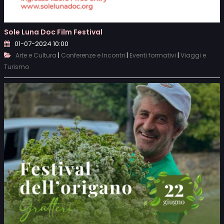
Sole Luna Doc Film Festival
01-07-2024 10:00
|
|
|
Arte e Cultura
Conferenze e Incontri
Eventi formativi
Viaggi e
Turismo