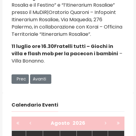
Rosalia e il Festino” e “l’Itinerarium Rosaliae”
presso il MuDiR|Oratorio Quaroni – Infopoint
Itinerarium Rosaliae, Via Maqueda, 276
Palermo, in collaborazione con Korai – Officina
Territoriale “Itinerarium Rosaliae”.
11 luglio ore 16.30
Fratelli tutti – Giochi in
villa e flash mob per la pace
con i bambini
–
Villa Bonanno.
Articolo precedente: 402° Festino di Santa Rosalia
Articolo successivo: UniPa alla Riunione Naziona
Prec
Avanti
Calendario Eventi
Agosto
2026