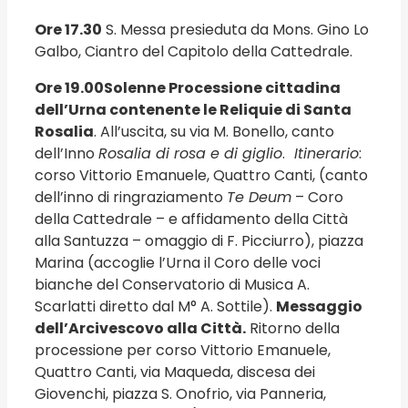
Ore 17.30
S. Messa presieduta da Mons. Gino Lo
Galbo, Ciantro del Capitolo della Cattedrale.
Ore 19.00
Solenne Processione cittadina
dell’Urna contenente le Reliquie di Santa
Rosalia
. All’uscita, su via M. Bonello, canto
dell’Inno
Rosalia di rosa e di giglio
.
Itinerario
:
corso Vittorio Emanuele, Quattro Canti, (canto
dell’inno di ringraziamento
Te Deum
– Coro
della Cattedrale – e affidamento della Città
alla Santuzza – omaggio di F. Picciurro), piazza
Marina (accoglie l’Urna il Coro delle voci
bianche del Conservatorio di Musica A.
Scarlatti diretto dal M° A. Sottile).
Messaggio
dell’Arcivescovo alla Città.
Ritorno della
processione per corso Vittorio Emanuele,
Quattro Canti, via Maqueda, discesa dei
Giovenchi, piazza S. Onofrio, via Panneria,