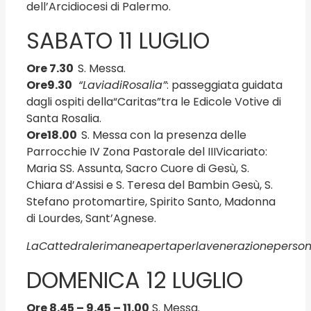
dell’Arcidiocesi di Palermo.
SABATO 11 LUGLIO
Ore 7.30
S. Messa.
Ore
9.30
“La
via
di
Rosalia”
: passeggiata guidata
dagli ospiti della“Caritas”tra le Edicole Votive di
Santa Rosalia.
Ore
18.00
S. Messa con la presenza delle
Parrocchie IV Zona Pastorale del IIIVicariato:
Maria SS. Assunta, Sacro Cuore di Gesù, S.
Chiara d’Assisi e S. Teresa del Bambin Gesù, S.
Stefano protomartire, Spirito Santo, Madonna
di Lourdes, Sant’Agnese.
La
Cattedrale
rimane
aperta
per
la
venerazione
person
DOMENICA 12 LUGLIO
Ore 8.45 – 9.45 – 11.00
S. Messa.