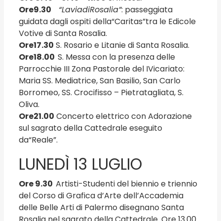
Ore
9.30
“La
via
di
Rosalia”
: passeggiata
guidata dagli ospiti della“Caritas”tra le Edicole
Votive di Santa Rosalia.
Ore
17.30
S. Rosario e Litanie di Santa Rosalia.
Ore
18.00
S. Messa con la presenza delle
Parrocchie III Zona Pastorale del IVicariato:
Maria SS. Mediatrice, San Basilio, San Carlo
Borromeo, SS. Crocifisso – Pietratagliata, S.
Oliva.
Ore
21.00
Concerto elettrico con Adorazione
sul sagrato della Cattedrale eseguito
da“Reale”.
LUNEDÌ 13 LUGLIO
Ore
9.30
Artisti-Studenti del biennio e triennio
del Corso di Grafica d’Arte dell’Accademia
delle Belle Arti di Palermo disegnano Santa
Rosalia nel sagrato della Cattedrale. Ore 13.00