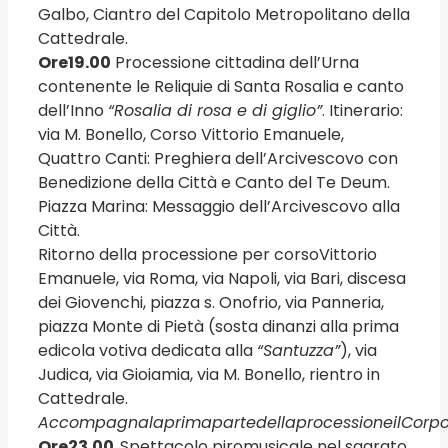
Galbo, Ciantro del Capitolo Metropolitano della
Cattedrale.
Ore
19.00
Processione cittadina dell’Urna
contenente le Reliquie di Santa Rosalia e canto
dell’Inno
“Rosalia di rosa e di giglio”
. Itinerario:
via M. Bonello, Corso Vittorio Emanuele,
Quattro Canti: Preghiera dell’Arcivescovo con
Benedizione della Città e Canto del Te Deum.
Piazza Marina: Messaggio dell’Arcivescovo alla
Città.
Ritorno della processione per corsoVittorio
Emanuele, via Roma, via Napoli, via Bari, discesa
dei Giovenchi, piazza s. Onofrio, via Panneria,
piazza Monte di Pietà (sosta dinanzi alla prima
edicola votiva dedicata alla
“Santuzza”
), via
Judica, via Gioiamia, via M. Bonello, rientro in
Cattedrale.
Accompagna
la
prima
parte
della
processione
il
Corp
Ore
23.00
Spettacolo piromusicale nel sagrato