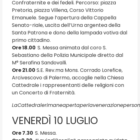
Confraternite e dei fedeli. Per­corso: piazza
Pretoria, piazza Villena, Corso Vittorio
Emanuele. Segue l’apertura della Cappella
Senato-riale, uscita dell’Urna argentea della
Santa Patrona e dono della lampada votiva dal
primo cittadino.
Ore 18.00
S. Messa animata dal coro S.
Sebastiano della Polizia Municipale diretto dal
M° Serafina Sandovalli.
Ore 21.00
S.E. Rev.ma Mons. Corrado Lorefice,
Arcivescovo di Palermo, accoglie nella Chiesa
Cattedrale i rap­presentanti delle religioni con
un Concerto di Fraternità.
La
Cattedrale
rimane
aperta
per
la
venerazione
person
VENERDÌ 10 LUGLIO
Ore 7.30
S. Messa.