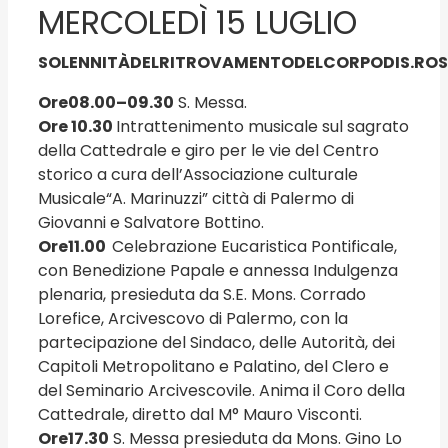
MERCOLEDÌ 15 LUGLIO
SOLENNITÀ
DEL
RITROVAMENTO
DEL
CORPO
DI
S.
ROS
Ore
08.00
–
09.30
S. Messa.
Ore 10.30
Intrattenimento musicale sul sagrato
della Cattedrale e giro per le vie del Centro
storico a cura dell’Associazione culturale
Musicale“A. Marinuzzi” città di Palermo di
Giovanni e Salvatore Bottino.
Ore
11.00
Celebrazione Eucaristica Pontificale,
con Benedizione Papale e annessa Indulgenza
plenaria, presieduta da S.E. Mons. Corrado
Lorefice, Arcivescovo di Palermo, con la
partecipazione del Sindaco, delle Autorità, dei
Capitoli Metropolitano e Palatino, del Clero e
del Seminario Arcivescovile. Anima il Coro della
Cattedrale, diretto dal M° Mauro Visconti.
Ore
17.30
S. Messa presieduta da Mons. Gino Lo