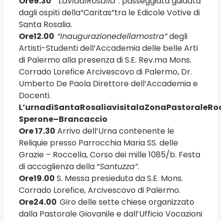
Ore
9.30
“La
via
di
Rosalia”
: passeggiata guidata
dagli ospiti della“Caritas”tra le Edicole Votive di
Santa Rosalia.
Ore
12.00
“Inaugurazione
della
mostra”
degli
Artisti-Studenti dell’Accademia delle belle Arti
di Palermo alla presenza di S.E. Rev.ma Mons.
Corrado Lorefice Arcivescovo di Palermo, Dr.
Umberto De Paola Direttore dell’Accademia e
Docenti.
L’urna
di
Santa
Rosalia
visita
la
Zona
Pastorale
Ro
Sperone
–
Brancaccio
Ore
17.30
Arrivo dell’Urna contenente le
Reliquie presso Parrocchia Maria SS. delle
Grazie – Roccella, Corso dei mille 1085/b. Festa
di accoglienza della “
Santuzza”
.
Ore
19.00
S. Messa presieduta da S.E. Mons.
Corrado Lorefice, Arcivescovo di Palermo.
Ore
24.00
Giro delle sette chiese organizzato
dalla Pastorale Giovanile e dall’Ufficio Vocazioni