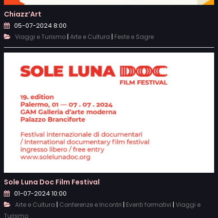
Chiazz’Art
05-07-2024 8:00
|
|
Viaggi e Turismo
Arte e Cultura
Feste e Sagre
Sole Luna Doc Film Festival
01-07-2024 10:00
|
|
|
Arte e Cultura
Conferenze e Incontri
Eventi formativi
Viaggi e
Turismo