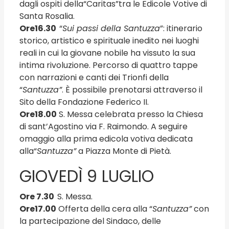
dagli ospiti della“Caritas”tra le Edicole Votive di
Santa Rosalia.
Ore
16.30
“
Sui
passi della Santuzza
”: itinerario
storico, artistico e spirituale inedito nei luoghi
reali in cui la giovane nobile ha vissuto la sua
intima rivoluzione. Percorso di quattro tappe
con narrazioni e canti dei Trionfi della
“
Santuzza”
. È possibile prenotarsi attraverso il
Sito della Fondazione Federico II.
Ore
18.00
S. Messa celebrata presso la Chiesa
di sant’Agostino via F. Raimondo. A seguire
omaggio alla prima edicola votiva dedicata
alla“
Santuzza”
a Piazza Monte di Pietà.
GIOVEDÌ 9 LUGLIO
Ore 7.30
S. Messa.
Ore
17.00
Offerta della cera alla “
Santuzza”
con
la partecipazione del Sindaco, delle