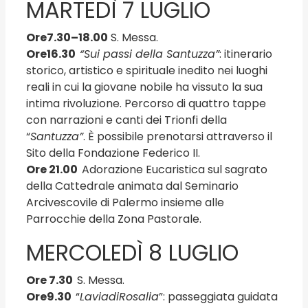
MARTEDÌ 7 LUGLIO
Ore
7.30
–
18.00
S. Messa.
Ore
16.30
“Sui passi della Santuzza”
: itinerario
storico, artistico e spirituale inedito nei luoghi
reali in cui la giovane nobile ha vissuto la sua
intima rivoluzione. Percorso di quattro tappe
con narrazioni e canti dei Trionfi della
“
Santuzza”
. È possibile prenotarsi attraverso il
Sito della Fondazione Federico II.
Ore
21.00
Adorazione Eucaristica sul sagrato
della Cattedrale animata dal Seminario
Arcivescovile di Palermo insieme alle
Parrocchie della Zona Pastorale.
MERCOLEDÌ 8 LUGLIO
Ore 7.30
S. Messa.
Ore
9.30
“
La
via
di
Rosalia
”: passeggiata guidata