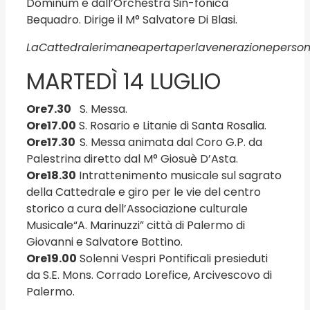
Dominum e dall’Orchestra Sin-fonica
Bequadro. Dirige il M° Salvatore Di Blasi.
La
Cattedrale
rimane
aperta
per
la
venerazione
person
MARTEDÌ 14 LUGLIO
Ore
7.30
S. Messa.
Ore
17.00
S. Rosario e Litanie di Santa Rosalia.
Ore
17.30
S. Messa animata dal Coro G.P. da
Palestrina diretto dal M° Giosuè D’Asta.
Ore
18.30
Intrattenimento musicale sul sagrato
della Cattedrale e giro per le vie del centro
storico a cura dell’Associazione culturale
Musicale“A. Marinuzzi” città di Palermo di
Giovanni e Salvatore Bottino.
Ore
19.00
Solenni Vespri Pontificali presieduti
da S.E. Mons. Corrado Lorefice, Arcivescovo di
Palermo.