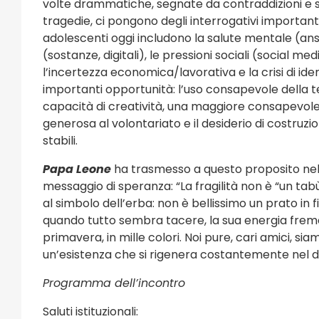
1 eventi
volte drammatiche, segnate da contraddizioni e s
4 eventi
tragedie, ci pongono degli interrogativi important
adolescenti oggi includono la salute mentale (ansi
Eventi Religiosi
(sostanze, digitali), le pressioni sociali (social 
l’incertezza economica/lavorativa e la crisi di i
importanti opportunità: l’uso consapevole della 
capacità di creatività, una maggiore consapevolez
generosa al volontariato e il desiderio di costruzio
stabili.
Papa Leone
ha trasmesso a questo proposito nel
messaggio di speranza: “La fragilità non è “un ta
al simbolo dell’erba: non è bellissimo un prato in f
quando tutto sembra tacere, la sua energia freme
primavera, in mille colori. Noi pure, cari amici, si
un’esistenza che si rigenera costantemente nel d
Programma dell’incontro
Saluti istituzionali: