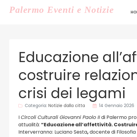
Palermo
Eventi e Notizie
HO
Educazione all’aff
costruire relazio
crisi dei legami
Categoria:
Notizie dalla citta
14 Gennaio 2026
I
Circoli Culturali Giovanni Paolo II
di Palermo pro
attualità:
“Educazione all’affettività. Costruire
Interverranno: Luciano Sesta
,
docente di Filosofi