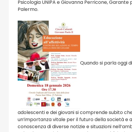
Psicologia UNIPA e Giovanna Perricone, Garante pe
Palermo.
Quando si parla oggi d
adolescenti e dei giovani si comprende subito che
un’importanza vitale per il futuro della società 
e e Sagre
Eventi Religi
conoscenza di diverse notizie e situazioni nell’amb