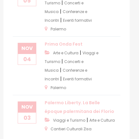
05
|
Turismo
Concerti e
|
Musica
Conferenze e
|
Incontri
Eventi formativi
Palermo
Prima Onda Fest
NOV
|
Arte e Cultura
Viaggi e
04
|
Turismo
Concerti e
|
Musica
Conferenze e
|
Incontri
Eventi formativi
Palermo
Palermo Liberty. La Belle
NOV
époque palermitana dei Florio
03
|
Viaggi e Turismo
Arte e Cultura
Cantieri Culturali Zisa
vo: “Padre che sei nei cieli”: si celebra la Giornata di Dio Padre N