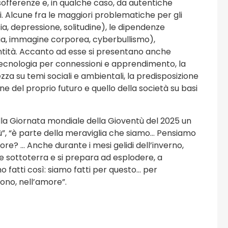
offerenze e, in qualche caso, da autentiche
143 eventi
i. Alcune fra le maggiori problematiche per gli
a, depressione, solitudine), le dipendenze
Viaggi e Turismo
media, immagine corporea, cyberbullismo),
dentità. Accanto ad esse si presentano anche
tecnologia per connessioni e apprendimento, la
za su temi sociali e ambientali, la predisposizione
ne del proprio futuro e quello della società su basi
la Giornata mondiale della Gioventù del 2025 un
bù”, “è parte della meraviglia che siamo… Pensiamo
iore? … Anche durante i mesi gelidi dell’inverno,
 sottoterra e si prepara ad esplodere, a
amo fatti così: siamo fatti per questo… per
ono, nell’amore”.