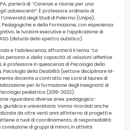
PA, parlerà di:
“Carenze e risorse per una
gli adolescenti”
. È professore ordinario di
l’Università degli Studi di Palermo (Unipa),
e, Pedagogiche e della Formazione, con esperienza
nitivo, le funzioni esecutive e l’applicazione di
 ASD (disturbi dello spettro autistico).
nzia e l’adolescenza, affronterà il tema:
“La
a persona e della capacità di relazioni affettive
48, è professore in quiescenza di Psicologia dello
, Psicologia della Disabilità (settore disciplinare M-
lmente docente a contratto nei corsi di laurea di
ializzazione per la formazione degli insegnanti di
Psicologia pediatrica (2016-2022).
cone riguardano diverse aree: pedagogico-
ia, giuridica e universitaria. Vanno ricordati anche
zzate da oltre venti anni all’interno di progetti e
ttiene a ruoli di coordinamento, di responsabilità
 conduzione di gruppi di minori, in attività