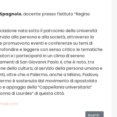
 Spagnolo
, docente presso l’istituto “Regina
iazione nata sotto il patrocinio della
Università
ervizio alla persona e alla società, attraverso la
o e promuovono eventi e conferenze su temi di
profondire e leggere con senso critico le tematiche
latori e i partecipanti in un clima di sereno
namenti di San Giovanni Paolo II, che è noto, tra
one della cultura, al servizio della persona umana e
enti, oltre che a Palermo, anche a Milano, Padova,
 Palermo è sostenuta dal movimento di apostolato
o e appoggio della “Cappellania universitaria”
onna di Lourdes” di questa città.
gmail.com
 alla luce di Dio e della chiamata a lui rivolta nella Chiesa”
Articolo successi
Avanti