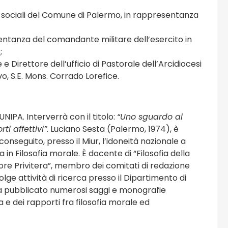
tà sociali del Comune di Palermo, in rappresentanza
sentanza del comandante militare dell’esercito in
;
 e Direttore dell’ufficio di Pastorale dell’Arcidiocesi
o, S.E. Mons. Corrado Lorefice.
NIPA. Interverrà con il titolo:
“Uno sguardo al
i affettivi”
. Luciano Sesta (Palermo, 1974), è
onseguito, presso il Miur, l’idoneità nazionale a
 in Filosofia morale. È docente di “Filosofia della
atore Privitera”, membro dei comitati di redazione
volge attività di ricerca presso il Dipartimento di
Ha pubblicato numerosi saggi e monografie
 e dei rapporti fra filosofia morale ed