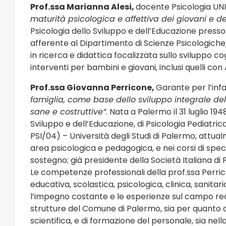
Prof.ssa Marianna Alesi,
docente Psicologia UNI
maturità psicologica e affettiva dei giovani e de
Psicologia dello Sviluppo e dell’Educazione presso 
afferente al Dipartimento di Scienze Psicologich
in ricerca e didattica focalizzata sullo sviluppo cog
interventi per bambini e giovani, inclusi quelli con
Prof.ssa Giovanna Perricone,
Garante per l’infa
famiglia, come base dello sviluppo integrale dell
sane e costruttive”
. Nata a Palermo il 31 luglio 19
Sviluppo e dell’Educazione, di Psicologia Pediatrica
PSI/04) – Università degli Studi di Palermo, attua
area psicologica e pedagogica, e nei corsi di spec
sostegno; già presidente della Società Italiana di 
Le competenze professionali della prof.ssa Perri
educativa, scolastica, psicologica, clinica, sanitar
l’impegno costante e le esperienze sul campo reali
strutture del Comune di Palermo, sia per quanto a
scientifica, e di formazione del personale, sia nella