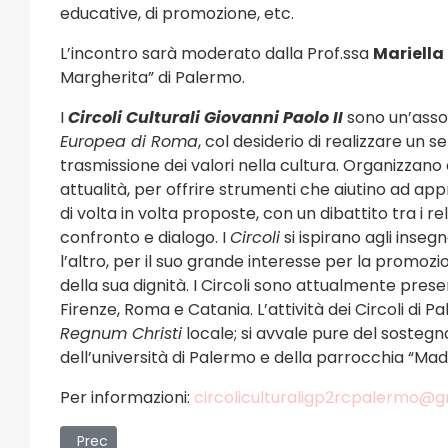
educative, di promozione, etc.
L’incontro sarà moderato dalla Prof.ssa
Mariella
Margherita” di Palermo.
I
Circoli Culturali Giovanni Paolo II
sono un’assoc
Europea di Roma
, col desiderio di realizzare un s
trasmissione dei valori nella cultura. Organizzan
attualità, per offrire strumenti che aiutino ad ap
di volta in volta proposte, con un dibattito tra i re
confronto e dialogo. I
Circoli
si ispirano agli inseg
l’altro, per il suo grande interesse per la promozi
della sua dignità. I Circoli sono attualmente pres
Firenze, Roma e Catania. L’attività dei Circoli di
Regnum Christi
locale; si avvale pure del sostegn
dell’università di Palermo e della parrocchia “Mad
Per informazioni:
circoliculturaligp2rcpalermo@
Articolo precedente: “Biagio Conte, ricordiamolo sempre
Prec