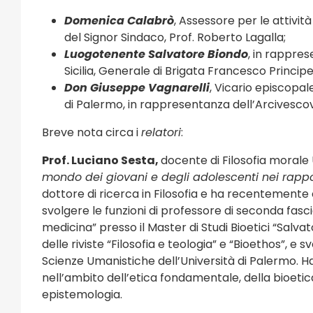
Domenica Calabrò
, Assessore per le attivi
del Signor Sindaco, Prof. Roberto Lagalla;
Luogotenente Salvatore Biondo
, in rappre
Sicilia, Generale di Brigata Francesco Principe
Don Giuseppe Vagnarelli
, Vicario episcopale
di Palermo, in rappresentanza dell’Arcivescov
Breve nota circa i
relatori
:
Prof. Luciano Sesta,
docente di Filosofia morale U
mondo dei giovani e degli adolescenti nei rapport
dottore di ricerca in Filosofia e ha recentemente c
svolgere le funzioni di professore di seconda fascia
medicina” presso il Master di Studi Bioetici “Salv
delle riviste “Filosofia e teologia” e “Bioethos”, e s
Scienze Umanistiche dell’Università di Palermo. 
nell’ambito dell’etica fondamentale, della bioetica
epistemologia.