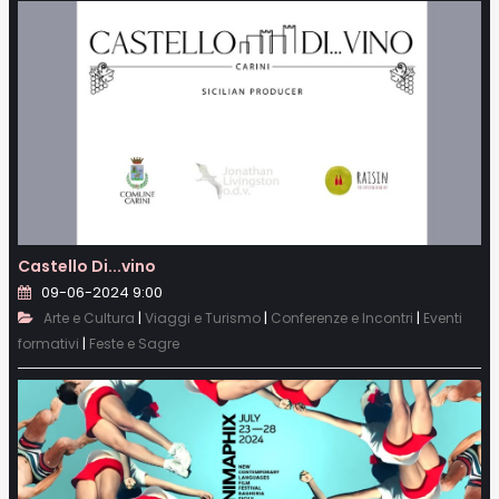
Castello Di...vino
09-06-2024 9:00
|
|
|
Arte e Cultura
Viaggi e Turismo
Conferenze e Incontri
Eventi
|
formativi
Feste e Sagre