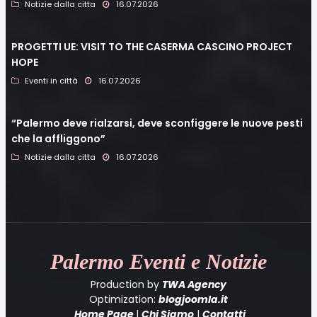
Notizie dalla citta
16.07.2026
PROGETTI UE: VISIT TO THE CASERMA CASCINO PROJECT
HOPE
Eventi in città
16.07.2026
“Palermo deve rialzarsi, deve sconfiggere le nuove pesti
che la affliggono”
Notizie dalla citta
16.07.2026
Palermo
Eventi e Notizie
Production by
TWA Agency
Optimization:
blogjoomla.it
Home Page
|
Chi Siamo
|
Contatti