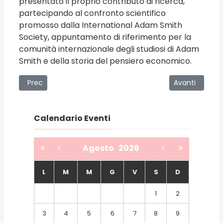
presentato il proprio contributo di ricerca,
partecipando al confronto scientifico
promosso dalla International Adam Smith
Society, appuntamento di riferimento per la
comunità internazionale degli studiosi di Adam
Smith e della storia del pensiero economico.
Articolo precedente: Oltre 150 ricercatori da 24 Paesi alla
Articolo succes
Prec
Avanti
Calendario Eventi
Agosto
2026
L
M
M
G
V
S
D
1
2
3
4
5
6
7
8
9