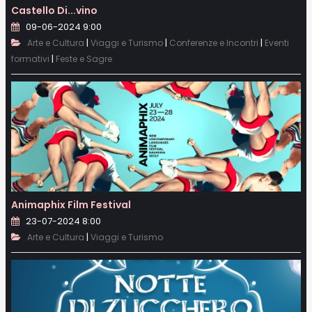
Castello Di...vino
09-06-2024 9:00
|
|
|
Arte e Cultura
Viaggi e Turismo
Conferenze e Incontri
Eventi
|
formativi
Feste e Sagre
Animaphix Film Festival
23-07-2024 8:00
|
Arte e Cultura
Viaggi e Turismo