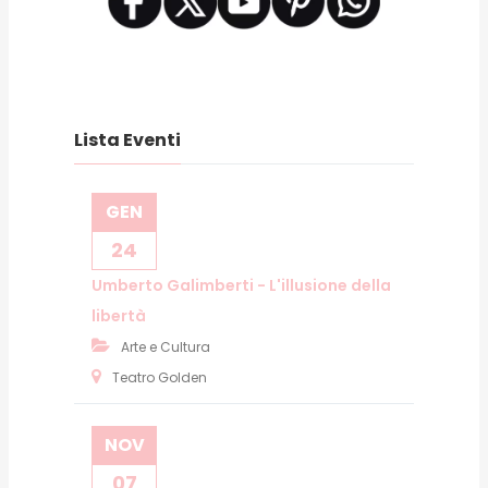
Lista Eventi
GEN
24
Umberto Galimberti - L'illusione della
libertà
Arte e Cultura
Teatro Golden
NOV
07