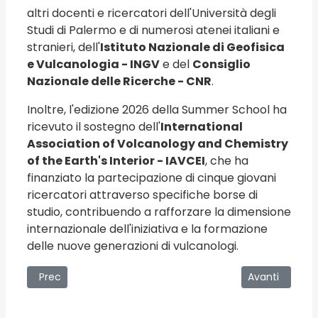
altri docenti e ricercatori dell'Università degli
Studi di Palermo e di numerosi atenei italiani e
stranieri, dell'
Istituto Nazionale di Geofisica
e Vulcanologia - INGV
e del
Consiglio
Nazionale delle Ricerche - CNR
.
Inoltre, l'edizione 2026 della Summer School ha
ricevuto il sostegno dell'
International
Association of Volcanology and Chemistry
of the Earth's Interior - IAVCEI
, che ha
finanziato la partecipazione di cinque giovani
ricercatori attraverso specifiche borse di
studio, contribuendo a rafforzare la dimensione
internazionale dell'iniziativa e la formazione
delle nuove generazioni di vulcanologi.
Articolo precedente: “Una vita per la città” – 402° Festin
Articolo succe
Prec
Avanti