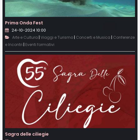
Prima Onda Fest
24-10-2024 10:00
|
|
|
Arte e Cultura
Viaggi e Turismo
Concerti e Musica
Conferenze
|
e Incontri
Eventi formativi
Sagra delle ciliegie