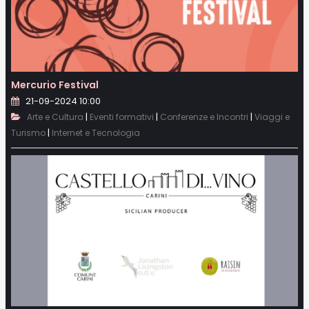
Mercurio Festival
21-09-2024 10:00
|
|
|
Arte e Cultura
Eventi formativi
Conferenze e Incontri
Viaggi e
|
Turismo
Internet e Tecnologia