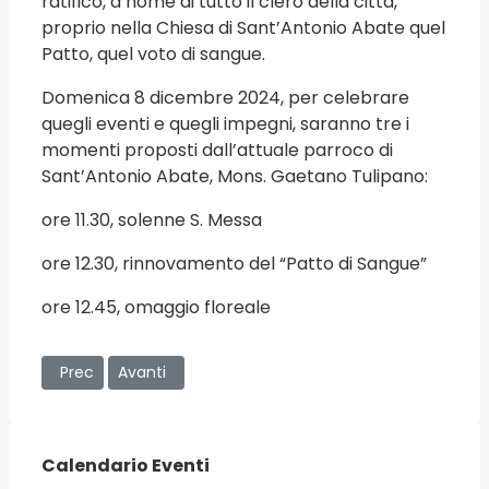
ratificò, a nome di tutto il clero della città,
proprio nella Chiesa di Sant’Antonio Abate quel
Patto, quel voto di sangue.
Domenica 8 dicembre 2024, per celebrare
quegli eventi e quegli impegni, saranno tre i
momenti proposti dall’attuale parroco di
Sant’Antonio Abate, Mons. Gaetano Tulipano:
ore 11.30, solenne S. Messa
ore 12.30, rinnovamento del “Patto di Sangue”
ore 12.45, omaggio floreale
Articolo precedente: Auguri al nostro Arcivescovo Corrado L
Articolo successivo: 293° anniversario della fond
Prec
Avanti
Calendario Eventi