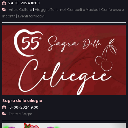
24-10-2024 10:00
|
|
|
Arte e Cultura
Viaggi e Turismo
Concerti e Musica
Conferenze e
|
Incontri
Eventi formativi
Sagra delle ciliegie
16-06-2024 9:00
Feste e Sagre