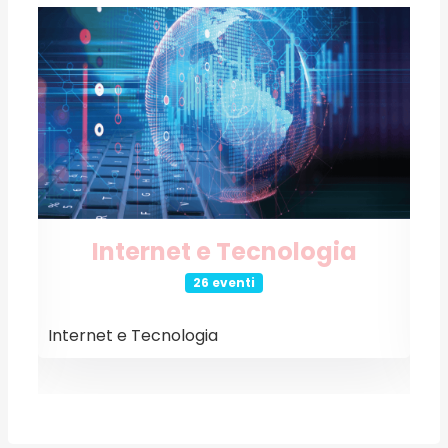
Internet e Tecnologia
26 eventi
Internet e Tecnologia
E