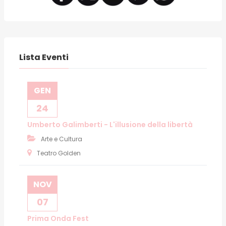
Lista Eventi
GEN
24
Umberto Galimberti - L'illusione della libertà
Arte e Cultura
Teatro Golden
NOV
07
Prima Onda Fest