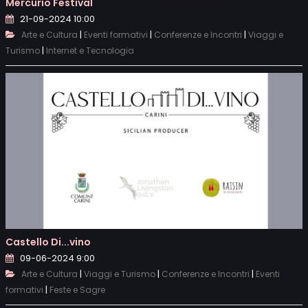
Mercurio Festival
21-09-2024 10:00
|
|
|
Arte e Cultura
Eventi formativi
Conferenze e Incontri
Viaggi e
|
Turismo
Internet e Tecnologia
Castello Di...vino
09-06-2024 9:00
|
|
|
Arte e Cultura
Viaggi e Turismo
Conferenze e Incontri
Eventi
|
formativi
Feste e Sagre