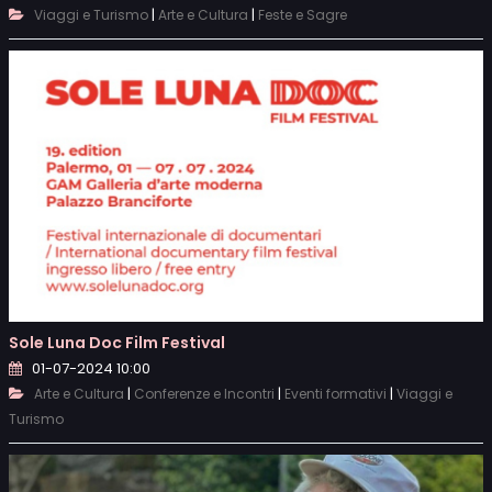
|
|
Viaggi e Turismo
Arte e Cultura
Feste e Sagre
Sole Luna Doc Film Festival
01-07-2024 10:00
|
|
|
Arte e Cultura
Conferenze e Incontri
Eventi formativi
Viaggi e
Turismo