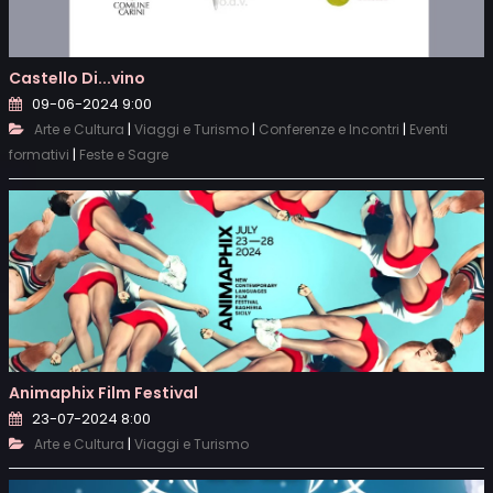
Castello Di...vino
09-06-2024 9:00
|
|
|
Arte e Cultura
Viaggi e Turismo
Conferenze e Incontri
Eventi
|
formativi
Feste e Sagre
Animaphix Film Festival
23-07-2024 8:00
|
Arte e Cultura
Viaggi e Turismo