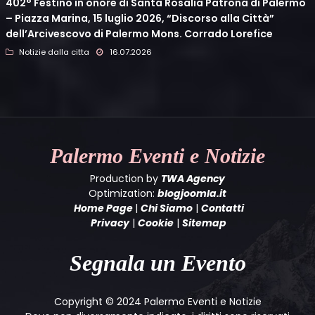
402° Festino in onore di Santa Rosalia Patrona di Palermo
– Piazza Marina, 15 luglio 2026, “Discorso alla Città”
dell’Arcivescovo di Palermo Mons. Corrado Lorefice
Notizie dalla citta
16.07.2026
Palermo
Eventi e Notizie
Production by
TWA Agency
Optimization:
blogjoomla.it
Home Page
|
Chi Siamo
|
Contatti
Privacy
|
Cookie
|
Sitemap
Segnala un Evento
Copyright © 2024 Palermo Eventi e Notizie