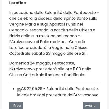
Lorefice
In occasione della Solennità della Pentecoste –
che celebra la discesa dello Spirito Santo sulla
Vergine Maria e sugli Apostoli riuniti nel
Cenacolo, segnando la nascita della Chiesa e
l’inizio della sua missione nel mondo –
l’Arcivescovo di Palermo Mons. Corrado
Lorefice presiederà la Veglia nella Chiesa
Cattedrale sabato 23 maggio alle ore 21.
Domenica 24 maggio, Pentecoste,
l’Arcivescovo presiederà alle ore 11.00 nella
Chiesa Cattedrale il solenne Pontificale.
CS 22.05.26 - Solennità della Pentecoste,
le celebrazioni presiedute dall'Arcivescovo
Articolo precedente: UniPa Heritage, la collezione paleont
Articolo succe
Prec
Avanti