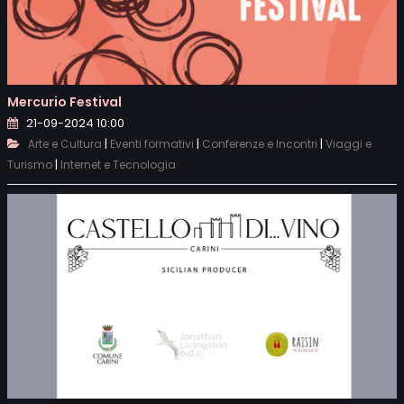
Mercurio Festival
21-09-2024 10:00
|
|
|
Arte e Cultura
Eventi formativi
Conferenze e Incontri
Viaggi e
|
Turismo
Internet e Tecnologia