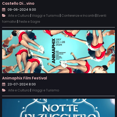
Castello Di...vino
09-06-2024 9:00
|
|
|
Arte e Cultura
Viaggi e Turismo
Conferenze e Incontri
Eventi
|
formativi
Feste e Sagre
Animaphix Film Festival
23-07-2024 8:00
|
Arte e Cultura
Viaggi e Turismo