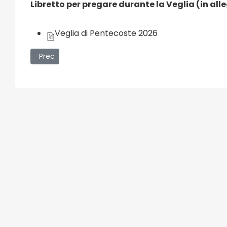
1 eventi
Libretto per pregare durante la Veglia (in all
4 eventi
Eventi Religiosi
Veglia di Pentecoste 2026
Articolo precedente: Solennità della Pentecoste – Le 
Prec