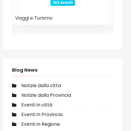
26 eventi
Internet e Tecnologia
Even
o Lorefice
ivo: Politiche vaccinali anti-HPV: il prof. Walter Mazzucco di UniP
Blog News
Notizie dalla citta
Notizie dalla Provincia
Eventi in città
Eventi in Provincia
Eventi in Regione