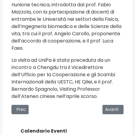
riunione tecnica, introdotta dal prof. Fabio
Mazzola, con la partecipazione di docenti di
entrambe le Università nei settori della Fisica,
dell’Ingegneria biomedica e delle Scienze della
vita, tra cui il prof. Angelo Carollo, proponente
dell’accordo di cooperazione, e il prof. Luca
Faes.
La visita ad UniPa è stata preceduta da un
incontro a Chengdu tra il Vicedirettore
dell’Ufficio per la Cooperazione e gli Scambi
Internazionali della UESTC, HE Qilei, e il prof.
Bernardo Spagnolo, Visiting Professor
dell’Ateneo cinese nell’aprile scorso.
Articolo precedente: Dodici fotografi raccontano la gioven
Articolo succe
Prec
Avanti
Calendario Eventi