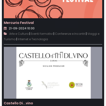
Mercurio Festival
21-09-2024 10:00
|
|
|
Arte e Cultura
Eventi formativi
Conferenze e Incontri
Viaggi e
|
Turismo
Internet e Tecnologia
Castello Di...vino