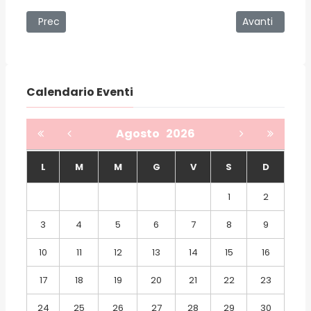
Articolo precedente: Contessa Entellina – Abbazia di San
Articolo succe
Prec
Avanti
Calendario Eventi
Agosto
2026
L
M
M
G
V
S
D
1
2
3
4
5
6
7
8
9
10
11
12
13
14
15
16
17
18
19
20
21
22
23
24
25
26
27
28
29
30