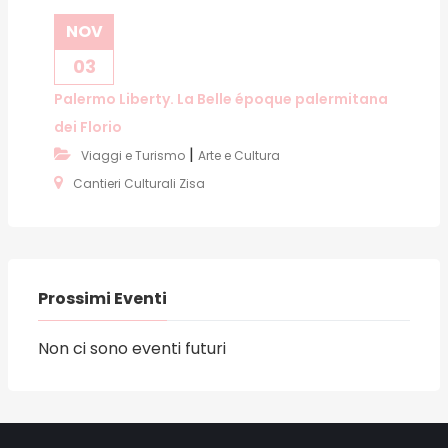
NOV
03
Palermo Liberty. La Belle époque palermitana
dei Florio
|
Viaggi e Turismo
Arte e Cultura
Cantieri Culturali Zisa
Prossimi Eventi
Non ci sono eventi futuri