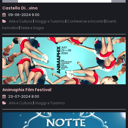
Castello Di...vino
09-06-2024 9:00
|
|
|
Arte e Cultura
Viaggi e Turismo
Conferenze e Incontri
Eventi
|
formativi
Feste e Sagre
Animaphix Film Festival
23-07-2024 8:00
|
Arte e Cultura
Viaggi e Turismo