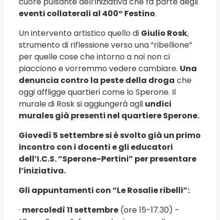
cuore pulsante dell’iniziativa che fa parte degli
eventi collaterali al 400° Festino
.
Un intervento artistico quello di
Giulio Rosk
,
strumento di riflessione verso una “ribellione”
per quelle cose che intorno a noi non ci
piacciono e vorremmo vedere cambiare.
Una
denuncia contro la peste della droga
che
oggi affligge quartieri come lo Sperone. Il
murale di Rosk si aggiungerà agli
undici
murales già presenti nel quartiere Sperone.
Giovedì 5 settembre si è svolto già un primo
incontro con i docenti e gli educatori
dell’I.C.S. “Sperone-Pertini” per presentare
l’iniziativa.
Gli appuntamenti con “Le Rosalie ribelli”:
·
mercoledì 11 settembre
(ore 15-17.30) -