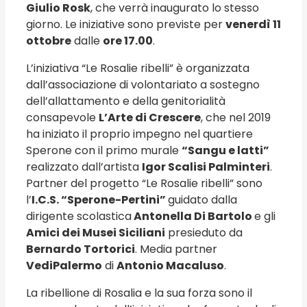
Giulio Rosk
, che verrà inaugurato lo stesso
giorno. Le iniziative sono previste per
venerdì 11
ottobre
dalle
ore 17.00
.
L’iniziativa “Le Rosalie ribelli” è organizzata
dall’associazione di volontariato a sostegno
dell’allattamento e della genitorialità
consapevole
L’Arte di Crescere
, che nel 2019
ha iniziato il proprio impegno nel quartiere
Sperone con il primo murale
“Sangu e latti”
realizzato dall’artista
Igor Scalisi Palminteri
.
Partner del progetto “Le Rosalie ribelli” sono
l’
I.C.S. “Sperone-Pertini”
guidato dalla
dirigente scolastica
Antonella Di Bartolo
e gli
Amici dei Musei Siciliani
presieduto da
Bernardo Tortorici
. Media partner
VediPalermo
di
Antonio Macaluso
.
La ribellione di Rosalia e la sua forza sono il