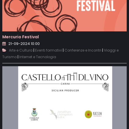
Mercurio Festival
21-09-2024 10:00
|
|
|
Arte e Cultura
Eventi formativi
Conferenze e Incontri
Viaggi e
|
Turismo
Internet e Tecnologia