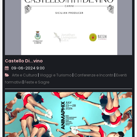
Castello Di...vino
09-06-2024 9:00
|
|
|
Arte e Cultura
Viaggi e Turismo
Conferenze e Incontri
Eventi
|
formativi
Feste e Sagre