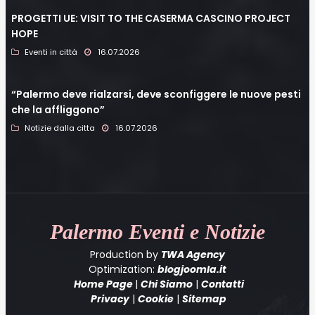
PROGETTI UE: VISIT TO THE CASERMA CASCINO PROJECT
HOPE
Eventi in città
16.07.2026
“Palermo deve rialzarsi, deve sconfiggere le nuove pesti
che la affliggono”
Notizie dalla citta
16.07.2026
Palermo
Eventi e Notizie
Production by
TWA Agency
Optimization:
blogjoomla.it
Home Page
|
Chi Siamo
|
Contatti
Privacy
|
Cookie
|
Sitemap