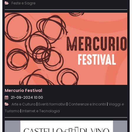
Feste e Sagre
Mercurio Festival
21-09-2024 10:00
|
|
|
Arte e Cultura
Eventi formativi
Conferenze e Incontri
Viaggi e
|
Turismo
Internet e Tecnologia