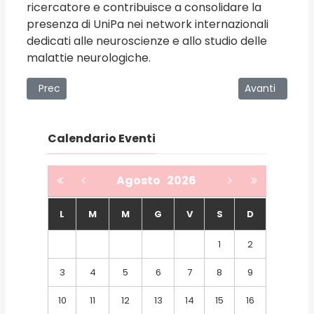
ricercatore e contribuisce a consolidare la
presenza di UniPa nei network internazionali
dedicati alle neuroscienze e allo studio delle
malattie neurologiche.
Articolo precedente: Fondo Italiano per la Scienza: il dott.
Articolo succe
Prec
Avanti
Calendario Eventi
Agosto
2026
L
M
M
G
V
S
D
1
2
3
4
5
6
7
8
9
10
11
12
13
14
15
16