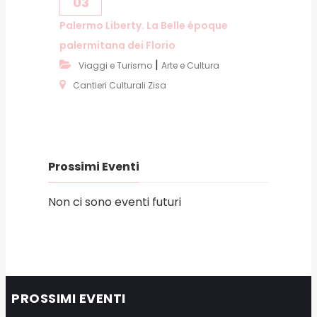
03
Palermo Liberty. La Belle époque
palermitana dei Florio
|
Viaggi e Turismo
Arte e Cultura
Cantieri Culturali Zisa
Prossimi Eventi
Non ci sono eventi futuri
PROSSIMI EVENTI