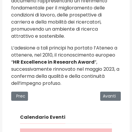
documenti rappresentano un riferimento
fondamentale per il miglioramento delle
condizioni di lavoro, delle prospettive di
carriera e della mobilità dei ricercatori,
promuovendo un ambiente di ricerca
attrattivo e sostenibile.
L’adesione a tali principi ha portato l’Ateneo a
ottenere, nel 2010, il riconoscimento europeo
“
HR Excellence in Research Award
”,
successivamente rinnovato nel maggio 2023, a
conferma della qualità e della continuità
dell’impegno profuso.
Articolo precedente: La Reliquia del Beato Puglisi a San G
Articolo succe
Prec
Avanti
Calendario Eventi