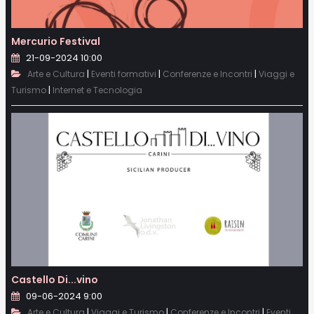
Mercurio Festival
21-09-2024 10:00
|
|
|
Arte e Cultura
Eventi formativi
Conferenze e Incontri
Viaggi e
|
Turismo
Internet e Tecnologia
Castello Di...vino
09-06-2024 9:00
|
|
|
Arte e Cultura
Viaggi e Turismo
Conferenze e Incontri
Eventi