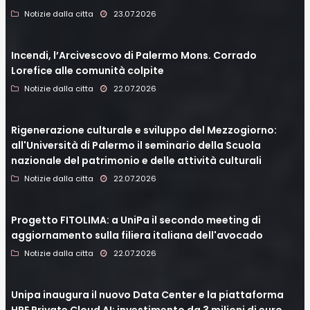
Notizie dalla citta
23.07.2026
Incendi, l’Arcivescovo di Palermo Mons. Corrado
Lorefice alle comunità colpite
Notizie dalla citta
22.07.2026
Rigenerazione culturale e sviluppo del Mezzogiorno:
all'Università di Palermo il seminario della Scuola
nazionale del patrimonio e delle attività culturali
Notizie dalla citta
22.07.2026
Progetto FITOLIMA: a UniPa il secondo meeting di
aggiornamento sulla filiera italiana dell'avocado
Notizie dalla citta
22.07.2026
Unipa inaugura il nuovo Data Center e la piattaforma
HPE Private Cloud AI: investimento da 3 milioni di euro