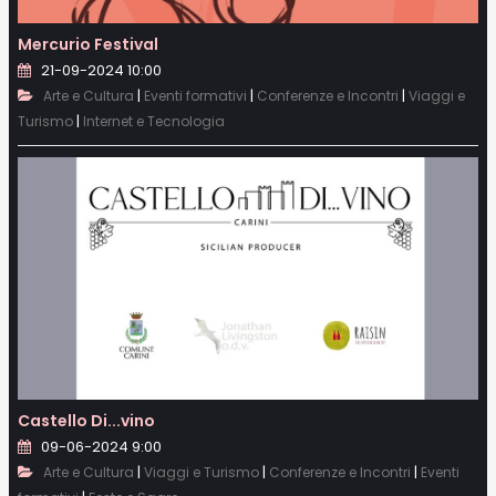
Mercurio Festival
21-09-2024 10:00
|
|
|
Arte e Cultura
Eventi formativi
Conferenze e Incontri
Viaggi e
|
Turismo
Internet e Tecnologia
Castello Di...vino
09-06-2024 9:00
|
|
|
Arte e Cultura
Viaggi e Turismo
Conferenze e Incontri
Eventi