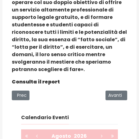
operare col suo doppio obiettivo di offrire
un servizio altamente professionale di
supporto legale gratuito, e di formare
studentesse e studenti capaci di
riconoscere tutti i limiti e le potenzialità del
diritto, la sua essenza di “fatto sociale”, di
“lotta per il diritto”, e di esercitare, un
domani, il loro senso critico mentre
svolgeranno il mestiere che speriamo
potranno scegliere di fare».
Consulta il report
Articolo precedente: La dott.ssa Giulia Sajeva a Wellington
Articolo succe
Prec
Avanti
Calendario Eventi
Agosto
2026