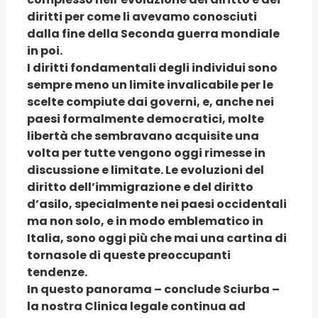
diritti per come li avevamo conosciuti
dalla fine della Seconda guerra mondiale
in poi.
I diritti fondamentali degli individui sono
sempre meno un limite invalicabile per le
scelte compiute dai governi, e, anche nei
paesi formalmente democratici, molte
libertà che sembravano acquisite una
volta per tutte vengono oggi rimesse in
discussione e limitate. Le evoluzioni del
diritto dell’immigrazione e del diritto
d’asilo, specialmente nei paesi occidentali
ma non solo, e in modo emblematico in
Italia, sono oggi più che mai una cartina di
tornasole di queste preoccupanti
tendenze.
In questo panorama – conclude Sciurba –
la nostra Clinica legale continua ad