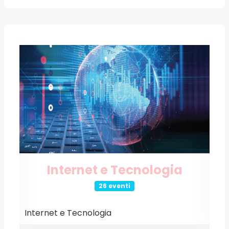
Internet e Tecnologia
26 eventi
Internet e Tecnologia
E