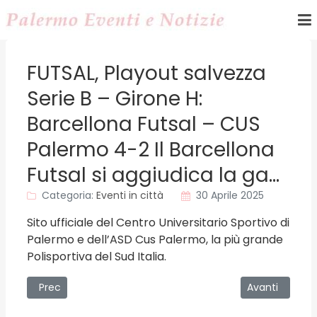
FUTSAL, Playout salvezza
Serie B – Girone H:
Barcellona Futsal – CUS
Palermo 4-2 Il Barcellona
Futsal si aggiudica la ga…
Categoria:
Eventi in città
30 Aprile 2025
Sito ufficiale del Centro Universitario Sportivo di
Palermo e dell’ASD Cus Palermo, la più grande
Polisportiva del Sud Italia.
Articolo precedente: Palermo - SICILY FOR LIFE – GIGI & FR
Articolo succes
Prec
Avanti