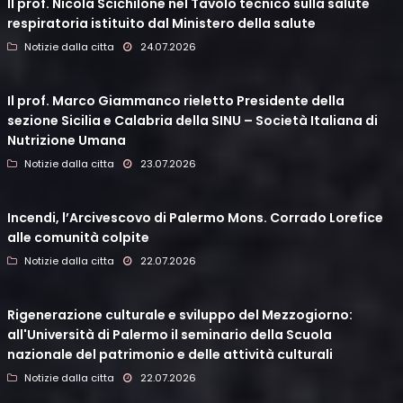
Il prof. Nicola Scichilone nel Tavolo tecnico sulla salute
respiratoria istituito dal Ministero della salute
Notizie dalla citta
24.07.2026
Il prof. Marco Giammanco rieletto Presidente della
sezione Sicilia e Calabria della SINU – Società Italiana di
Nutrizione Umana
Notizie dalla citta
23.07.2026
Incendi, l’Arcivescovo di Palermo Mons. Corrado Lorefice
alle comunità colpite
Notizie dalla citta
22.07.2026
Rigenerazione culturale e sviluppo del Mezzogiorno:
all'Università di Palermo il seminario della Scuola
nazionale del patrimonio e delle attività culturali
Notizie dalla citta
22.07.2026