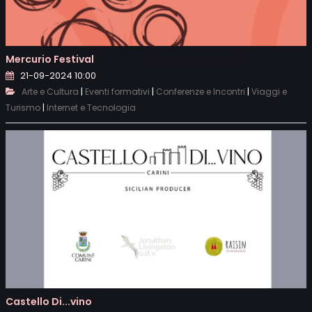
Mercurio Festival
21-09-2024 10:00
|
|
|
Arte e Cultura
Eventi formativi
Conferenze e Incontri
Viaggi e
|
Turismo
Internet e Tecnologia
Castello Di...vino