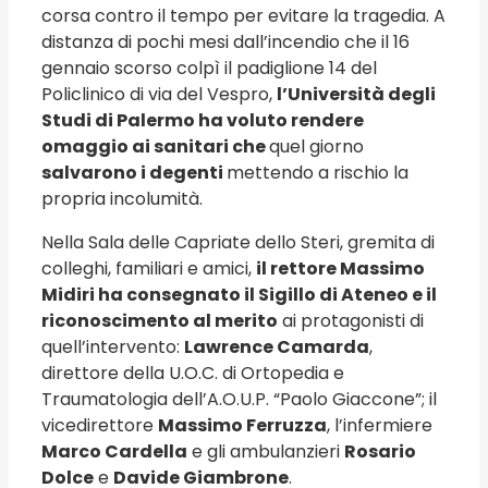
corsa contro il tempo per evitare la tragedia. A
distanza di pochi mesi dall’incendio che il 16
gennaio scorso colpì il padiglione 14 del
Policlinico di via del Vespro,
l’Università degli
Studi di Palermo ha voluto rendere
omaggio ai sanitari che
quel giorno
salvarono i degenti
mettendo a rischio la
propria incolumità.
Nella Sala delle Capriate dello Steri, gremita di
colleghi, familiari e amici,
il rettore Massimo
Midiri ha consegnato il Sigillo di Ateneo e il
riconoscimento al merito
ai protagonisti di
quell’intervento:
Lawrence Camarda
,
direttore della U.O.C. di Ortopedia e
Traumatologia dell’A.O.U.P. “Paolo Giaccone”; il
vicedirettore
Massimo Ferruzza
, l’infermiere
Marco Cardella
e gli ambulanzieri
Rosario
Dolce
e
Davide Giambrone
.