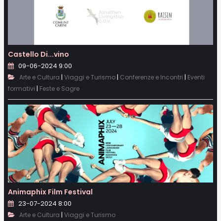
Castello Di...vino
09-06-2024 9:00
|
|
|
Arte e Cultura
Viaggi e Turismo
Conferenze e Incontri
Eventi
|
formativi
Feste e Sagre
Animaphix Film Festival
23-07-2024 8:00
|
Arte e Cultura
Viaggi e Turismo