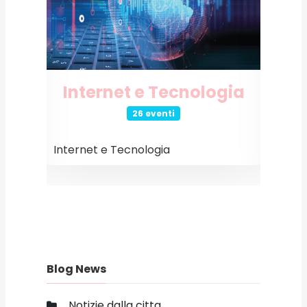
o
Internet e Tecnologia
26 eventi
Internet e Tecnologia
Event
Blog News
Notizie dalla citta