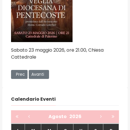
Sabato 23 maggio 2026, ore 21.00, Chiesa
Cattedrale
Articolo precedente: “Non abbiamo paura, nessuno ci può i
Articolo successivo: “La Vita Consacrata a Palerm
Prec
Avanti
Calendario Eventi
Agosto
2026