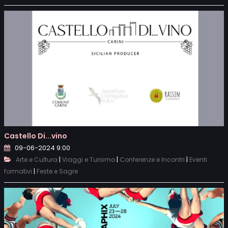
Castello Di...vino
09-06-2024 9:00
|
|
|
Arte e Cultura
Viaggi e Turismo
Conferenze e Incontri
Eventi
|
formativi
Feste e Sagre