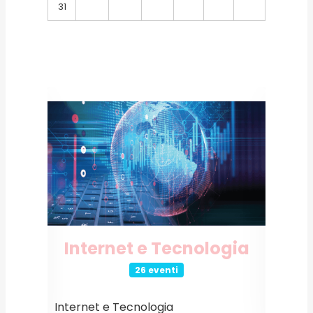
31
o
Internet e Tecnologia
26 eventi
Internet e Tecnologia
Event