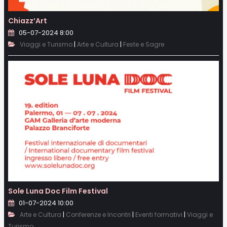
Chiazz’Art
05-07-2024 8:00
|
|
Viaggi e Turismo
Arte e Cultura
Feste e Sagre
Sole Luna Doc Film Festival
01-07-2024 10:00
|
|
|
Arte e Cultura
Conferenze e Incontri
Eventi formativi
Viaggi e
Turismo