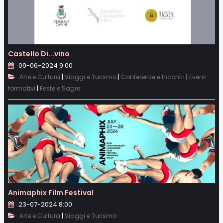
Castello Di...vino
09-06-2024 9:00
|
|
|
Arte e Cultura
Viaggi e Turismo
Conferenze e Incontri
Eventi
|
formativi
Feste e Sagre
Animaphix Film Festival
23-07-2024 8:00
|
Arte e Cultura
Viaggi e Turismo