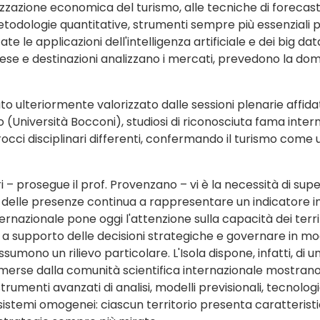
zzazione economica del turismo, alle tecniche di forecast
ve metodologie quantitative, strumenti sempre più essenziali 
 le applicazioni dell'intelligenza artificiale e dei big da
e e destinazioni analizzano i mercati, prevedono la dom
ato ulteriormente valorizzato dalle sessioni plenarie affida
(Università Bocconi), studiosi di riconosciuta fama inter
occi disciplinari differenti, confermando il turismo come 
ori – prosegue il prof. Provenzano – vi è la necessità di s
vi e delle presenze continua a rappresentare un indicatore 
nternazionale pone oggi l'attenzione sulla capacità dei ter
i a supporto delle decisioni strategiche e governare in modo 
ssumono un rilievo particolare. L'Isola dispone, infatti, di
e emerse dalla comunità scientifica internazionale mostr
 strumenti avanzati di analisi, modelli previsionali, tecnolo
stemi omogenei: ciascun territorio presenta caratteristiche