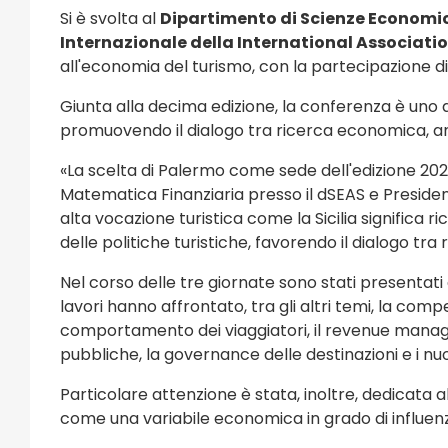
Si è svolta al
Dipartimento di Scienze Economich
Internazionale della International Associati
all'economia del turismo, con la partecipazione di s
Giunta alla decima edizione, la conferenza è uno dei
promuovendo il dialogo tra ricerca economica, anali
«La scelta di Palermo come sede dell'edizione 20
Matematica Finanziaria presso il dSEAS e President
alta vocazione turistica come la Sicilia significa 
delle politiche turistiche, favorendo il dialogo tra 
Nel corso delle tre giornate sono stati presentati d
lavori hanno affrontato, tra gli altri temi, la compet
comportamento dei viaggiatori, il revenue managemen
pubbliche, la governance delle destinazioni e i nuo
Particolare attenzione è stata, inoltre, dedicat
come una variabile economica in grado di influenzar