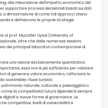
ing, alla misurazione dell'impatto economico del
per supportare processi decisionali basati sui dati.
ta, a dimostrazione di come tali approcci stiano
anda e definiscono le proprie strategie
te al prof. Muzzafer Uysal (University of
nazionale, oltre che dalle numerose sessioni
uno dei principali laboratori contemporanei di
uperare una visione esclusivamente quantitativa
importante, essa non è più sufficiente per valutare
ritori di generare valore economico, rafforzare la
sostenibile i flussi turistici.
 un patrimonio naturale, culturale e paesaggistico
ano come la competitività futura dipenderà sempre
gie digitali e nuove forme di governance. Le
 competitive, livelli di vulnerabilità e