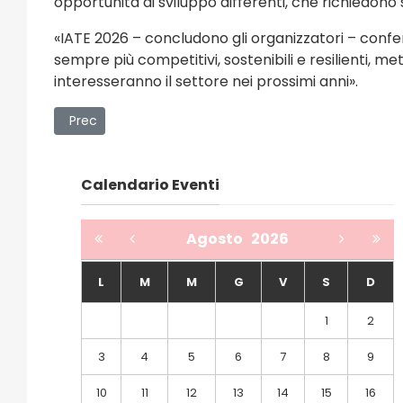
opportunità di sviluppo differenti, che richiedono
«IATE 2026 – concludono gli organizzatori – conferm
sempre più competitivi, sostenibili e resilienti,
interesseranno il settore nei prossimi anni».
Articolo precedente: “Una vita per la città” – Presenta
Prec
Calendario Eventi
Agosto
2026
L
M
M
G
V
S
D
1
2
3
4
5
6
7
8
9
10
11
12
13
14
15
16