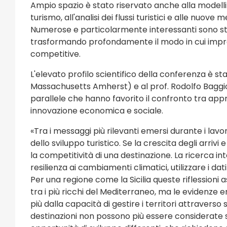
Ampio spazio è stato riservato anche alla modelli
turismo, all'analisi dei flussi turistici e alle nuo
Numerose e particolarmente interessanti sono state
trasformando profondamente il modo in cui impres
competitive
.
L'elevato profilo scientifico della conferenza è st
Massachusetts Amherst) e al prof. Rodolfo Baggio 
parallele che hanno favorito il confronto tra appr
innovazione economica e sociale.
«Tra i messaggi più rilevanti emersi durante i lav
dello sviluppo turistico. Se la crescita degli arri
la competitività di una destinazione. La ricerca i
resilienza ai cambiamenti climatici, utilizzare i dat
Per una regione come la Sicilia queste riflessioni a
tra i più ricchi del Mediterraneo, ma le evidenz
più dalla capacità di gestire i territori attraverso
destinazioni non possono più essere considerate si