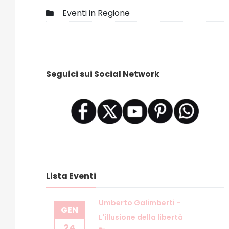
Eventi in Regione
Seguici sui Social Network
Lista Eventi
Umberto Galimberti -
GEN
L'illusione della libertà
24