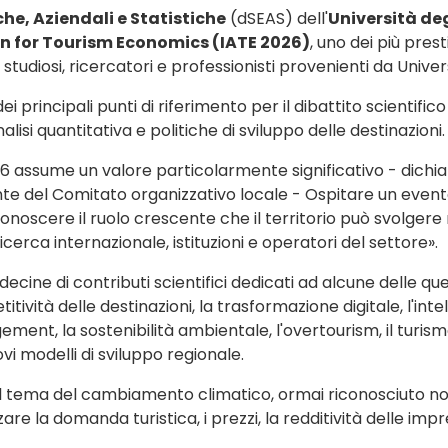
e, Aziendali e Statistiche
(dSEAS) dell'
Università deg
on for Tourism Economics (
IATE 2026
)
, uno dei più pres
tudiosi, ricercatori e professionisti provenienti da Universi
 principali punti di riferimento per il dibattito scientifico
si quantitativa e politiche di sviluppo delle destinazioni.
26 assume un valore particolarmente significativo - dichi
e del Comitato organizzativo locale - Ospitare un evento s
riconoscere il ruolo crescente che il territorio può svolge
ricerca internazionale, istituzioni e operatori del settore».
ecine di contributi scientifici dedicati ad alcune delle ques
itività delle destinazioni, la trasformazione digitale, l'intell
t, la sostenibilità ambientale, l'overtourism, il turismo c
vi modelli di sviluppo regionale.
a al tema del cambiamento climatico, ormai riconosciuto
e la domanda turistica, i prezzi, la redditività delle impre