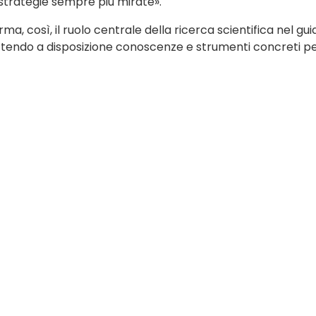
 strategie sempre più mirate».
a, così, il ruolo centrale della ricerca scientifica nel gu
 mettendo a disposizione conoscenze e strumenti concreti p
to il 402° Festino in onore di Santa Rosalia Patrona di Palermo