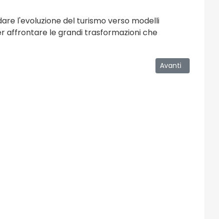
idare l'evoluzione del turismo verso modelli
er affrontare le grandi trasformazioni che
Articolo successi
Avanti